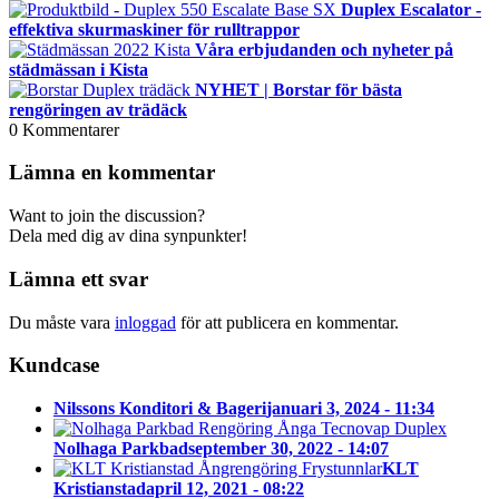
Duplex Escalator -
effektiva skurmaskiner för rulltrappor
Våra erbjudanden och nyheter på
städmässan i Kista
NYHET | Borstar för bästa
rengöringen av trädäck
0
Kommentarer
Lämna en kommentar
Want to join the discussion?
Dela med dig av dina synpunkter!
Lämna ett svar
Du måste vara
inloggad
för att publicera en kommentar.
Kundcase
Nilssons Konditori & Bageri
januari 3, 2024 - 11:34
Nolhaga Parkbad
september 30, 2022 - 14:07
KLT
Kristianstad
april 12, 2021 - 08:22