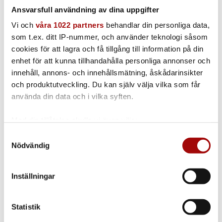
Ansvarsfull användning av dina uppgifter
Lithium Hybrid
Vi och
våra 1022 partners
behandlar din personliga data,
som t.ex. ditt IP-nummer, och använder teknologi såsom
350 mm
cookies för att lagra och få tillgång till information på din
enhet för att kunna tillhandahålla personliga annonser och
innehåll, annons- och innehållsmätning, åskådarinsikter
och produktutveckling. Du kan själv välja vilka som får
använda din data och i vilka syften.
340 Steam Blue
Med din tillåtelse skulle vi även vilja:
280 mm
Samla in information om din geografiska plats
Samtyckesval
Nödvändig
som kan ha en noggrannhet på upp till flera meter
Identifiera din enhet genom att aktivt skanna den
för specifika kännetecken (fingeravtryck)
Inställningar
Ta reda på mer om hur dina personliga uppgifter
280i Mini
behandlas och ställ in dina preferenser i
detaljsektionen
.
Statistik
Du kan ändra eller dra tillbaka ditt samtycke när som
224 mm
helst från cookie-förklaringen.