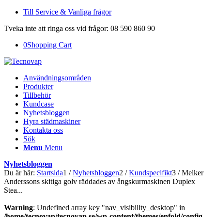
Till Service & Vanliga frågor
Tveka inte att ringa oss vid frågor: 08 590 860 90
0
Shopping Cart
Användningsområden
Produkter
Tillbehör
Kundcase
Nyhetsbloggen
Hyra städmaskiner
Kontakta oss
Sök
Menu
Menu
Nyhetsbloggen
Du är här:
Startsida
1
/
Nyhetsbloggen
2
/
Kundspecifikt
3
/
Melker
Anderssons skitiga golv räddades av ångskurmaskinen Duplex
Stea...
Warning
: Undefined array key "nav_visibility_desktop" in
/home/tecnovap/tecnovap.se/wp-content/themes/enfold/config-