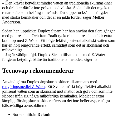
– Den kräver betydligt mindre vatten än traditionella skurmaskiner
och dränker därför inte golvet med vätska. Sedan blir det mycket
renare eftersom het ånga används. Du slipper också ha mängder
med starka kemikalier och det är en jäkla fördel, säger Melker
Andersson.
Sedan han upptäckte Duplex Steam har han använt den flera gånger
med gott resultat. Och framförallt tycker han att resultatet blir extra
bra ihop med Z-Water. Ett högeffektivt joniserat alkaliskt vatten som
har en hög rengörande effekt, samtidigt som det är skonsamt och
miljövänligt.
– Jag är väldigt nöjd. Duplex Steam tillsammans med Z-Water
fungerar betydligt bättre än traditionella metoder, säger han.
Tecnovap rekommenderar
Använd gärna Duplex ångskurmaskiner tillsammans med
rengöringsmedlet Z-Water
. Ett Svanenmärkt högeffektivt alkaliskt
joniserat vatten som är skonsamt mot mattor och golv och som inte
släpper ifrån sig några miljöfarliga kemikalier. Medlet är extra
lämpligt för ångskurmaskiner eftersom det inte heller avger några
hälsovådliga aerosoldimmor.
Sortera utifrån
Default