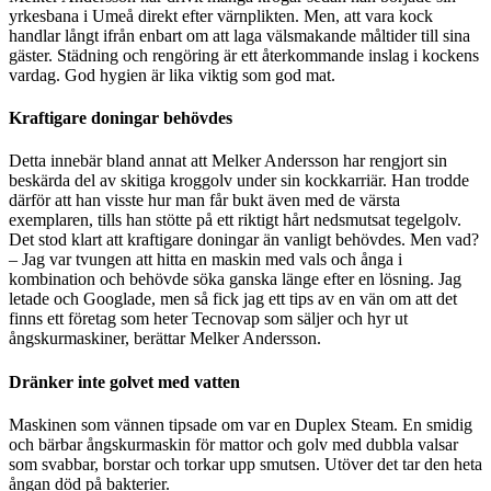
yrkesbana i Umeå direkt efter värnplikten. Men, att vara kock
handlar långt ifrån enbart om att laga välsmakande måltider till sina
gäster. Städning och rengöring är ett återkommande inslag i kockens
vardag. God hygien är lika viktig som god mat.
Kraftigare doningar behövdes
Detta innebär bland annat att Melker Andersson har rengjort sin
beskärda del av skitiga kroggolv under sin kockkarriär. Han trodde
därför att han visste hur man får bukt även med de värsta
exemplaren, tills han stötte på ett riktigt hårt nedsmutsat tegelgolv.
Det stod klart att kraftigare doningar än vanligt behövdes. Men vad?
– Jag var tvungen att hitta en maskin med vals och ånga i
kombination och behövde söka ganska länge efter en lösning. Jag
letade och Googlade, men så fick jag ett tips av en vän om att det
finns ett företag som heter Tecnovap som säljer och hyr ut
ångskurmaskiner, berättar Melker Andersson.
Dränker inte golvet med vatten
Maskinen som vännen tipsade om var en Duplex Steam. En smidig
och bärbar ångskurmaskin för mattor och golv med dubbla valsar
som svabbar, borstar och torkar upp smutsen. Utöver det tar den heta
ångan död på bakterier.