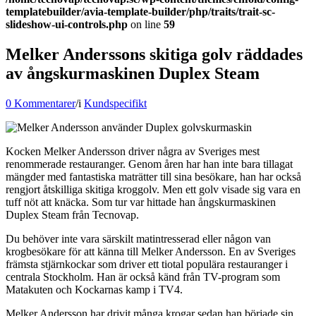
templatebuilder/avia-template-builder/php/traits/trait-sc-
slideshow-ui-controls.php
on line
59
Melker Anderssons skitiga golv räddades
av ångskurmaskinen Duplex Steam
0 Kommentarer
/
i
Kundspecifikt
Kocken Melker Andersson driver några av Sveriges mest
renommerade restauranger. Genom åren har han inte bara tillagat
mängder med fantastiska maträtter till sina besökare, han har också
rengjort åtskilliga skitiga kroggolv. Men ett golv visade sig vara en
tuff nöt att knäcka. Som tur var hittade han ångskurmaskinen
Duplex Steam från Tecnovap.
Du behöver inte vara särskilt matintresserad eller någon van
krogbesökare för att känna till Melker Andersson. En av Sveriges
främsta stjärnkockar som driver ett tiotal populära restauranger i
centrala Stockholm. Han är också känd från TV-program som
Matakuten och Kockarnas kamp i TV4.
Melker Andersson har drivit många krogar sedan han började sin