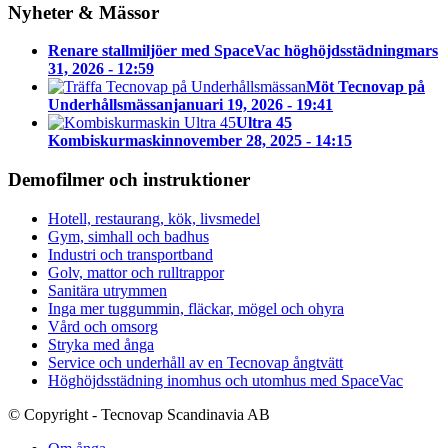
Nyheter & Mässor
Renare stallmiljöer med SpaceVac höghöjdsstädning
mars
31, 2026 - 12:59
Möt Tecnovap på
Underhållsmässan
januari 19, 2026 - 19:41
Ultra 45
Kombiskurmaskin
november 28, 2025 - 14:15
Demofilmer och instruktioner
Hotell, restaurang, kök, livsmedel
Gym, simhall och badhus
Industri och transportband
Golv, mattor och rulltrappor
Sanitära utrymmen
Inga mer tuggummin, fläckar, mögel och ohyra
Vård och omsorg
Stryka med ånga
Service och underhåll av en Tecnovap ångtvätt
Höghöjdsstädning inomhus och utomhus med SpaceVac
© Copyright - Tecnovap Scandinavia AB