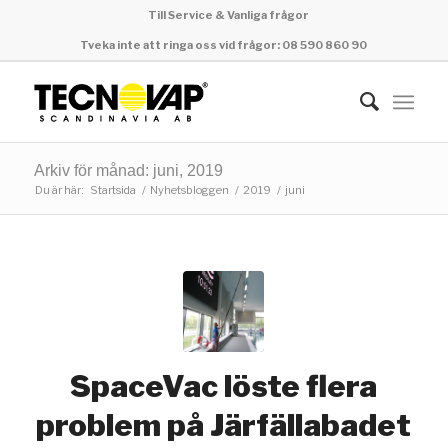
Till Service & Vanliga frågor
Tveka inte att ringa oss vid frågor: 08 590 860 90
Arkiv för månad: juni, 2019
Du är här:
Startsida
/
Nyhetsbloggen
/
2019
/
juni
SpaceVac löste flera
problem på Järfällabadet