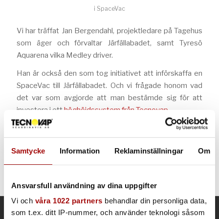
i
SpaceVac
Vi har träffat Jan Bergendahl, projektledare på Tagehus
som äger och förvaltar Järfällabadet, samt Tyresö
Aquarena vilka Medley driver.
Han är också den som tog initiativet att införskaffa en
SpaceVac till Järfällabadet. Och vi frågade honom vad
det var som avgjorde att man bestämde sig för att
investera i ett
höghöjdssystem från Tecnovap
.
Läs mer
Samtycke
Information
Reklaminställningar
Om
Ansvarsfull användning av dina uppgifter
Vi och
våra 1022 partners
behandlar din personliga data,
som t.ex. ditt IP-nummer, och använder teknologi såsom