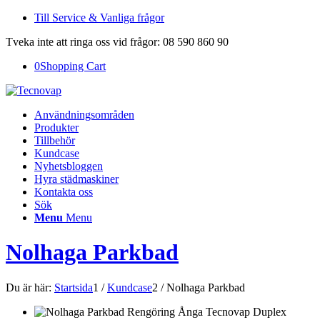
Till Service & Vanliga frågor
Tveka inte att ringa oss vid frågor: 08 590 860 90
0
Shopping Cart
Användningsområden
Produkter
Tillbehör
Kundcase
Nyhetsbloggen
Hyra städmaskiner
Kontakta oss
Sök
Menu
Menu
Nolhaga Parkbad
Du är här:
Startsida
1
/
Kundcase
2
/
Nolhaga Parkbad