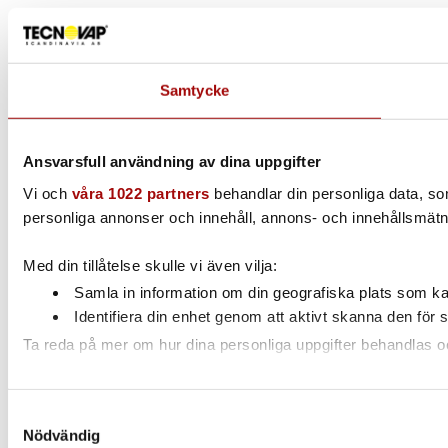
Samtycke
Ansvarsfull användning av dina uppgifter
Vi och
våra 1022 partners
behandlar din personliga data, som 
personliga annonser och innehåll, annons- och innehållsmätni
Med din tillåtelse skulle vi även vilja:
Samla in information om din geografiska plats som kan
Identifiera din enhet genom att aktivt skanna den för 
Ta reda på mer om hur dina personliga uppgifter behandlas och
Vi använder enhetsidentifierare för att anpassa innehållet och
Samtyckesval
annan information från din enhet till de sociala medier och 
Nödvändig
som de har samlat in när du har använt deras tjänster.