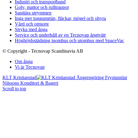
Industri och transportband
Golv, mattor och rulltrappor
Sanitära utrymmen
Inga mer tuggummin, fläckar, mögel och ohyra
Vård och omsorg
Stryka med ånga
Service och underhåll av en Tecnovap ångtvätt
Höghöjdsstädning inomhus och utomhus med SpaceVac
© Copyright - Tecnovap Scandinavia AB
Om ånga
Vi är Tecnovap
KLT Kristianstad
Nilssons Konditori & Bageri
Scroll to top