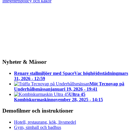
Integritetspolicy och kakor
Nyheter & Mässor
Renare stallmiljöer med SpaceVac höghöjdsstädning
mars
31, 2026 - 12:59
Möt Tecnovap på
Underhållsmässan
januari 19, 2026 - 19:41
Ultra 45
Kombiskurmaskin
november 28, 2025 - 14:15
Demofilmer och instruktioner
Hotell, restaurang, kök, livsmedel
Gym, simhall och badhus