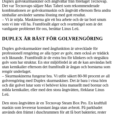
Duplex golvskurmaskiner och ångtvättar från företaget Tecnovap.
Det var Tecnovaps säljare Max Taheri som rekommenderade
kombinationen av golvskurmaskin och ångtvätt eftersom flera andra
simhallar använder samma lösning med gott resultat.
– Vi är nöjda. Maskinerna gör ett bra arbete och de tar bort smuts
som vi inte vill ha. Framförallt alger och svartmögel som är det
vanligaste problemet för oss, berättar Linus Leü.
DUPLEX ÄR BÄST FÖR GOLVRENGÖRING
Duplex golvskurmaskier med ångfunktion är utvecklade för
professionell rengöring av alla typer av golv, men också av trädäck
och liknande. Framförallt är de extra bra för klinkers och stegsäkra
golv som har struktur. En stor miljöfördel är att de kan användas helt
utan kemikalier eftersom det framförallt är ångan och borstarna som
rengör underlaget.
– Skurmaskinerna fungerar bra. Vi utför säkert 80-90 procent av all
golvrengöring med Duplex skurmaskiner. Det är bara i vissa hörn
och där golvet lutar som vi behöver köra manuellt med borstar och
milda kemikalier, eller med den stora ångtvätten, förklarar Linus
Leü.
Den stora ångtvätten är en Tecnovap Steam Box Pro. En kraftfull
maskin som levererar konstant ånga utan avbrott. På parkbadet
används den främst i duschrummen för att få bort bakterier, rester