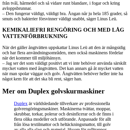
från tvål, hårmedel och så vidare runt blandare, i fogar och kring
avloppsbrunnar.
– Den fungerar väldigt, väldigt bra. Ångan når ju hela 185 grader, så
smuts och bakterier försvinner väldigt snabbt, säger Linus Leü.
KEMIKALIEFRI RENGÖRING OCH MED LÅG
VATTENFÖRBRUKNING
När det gäller ångtvätten uppskattar Linus Leü att den är mångsidig
och har flera användningsområden, men också maskinens fördelar
när det kommer till miljöhänsyn.
– Jag ser det som väldigt positivt att vi inte behöver använda särskilt
mycket vatten med ångtvätten. Det kan annars gå åt mycket vatten
när man spolar väggar och golv. Ångtvätten behöver heller inte ha
något kem för att det ska bli rent, säger han.
Mer om Duplex golvskurmaskiner
Duplex
är världsledande tillverkare av professionella
golvrengöringsmaskiner. Maskinerna tvättar, moppar,
skrubbar, torkar, polerar och desinficerar och de finns i
flera olika modeller och utförande. Anpassade för allt
från lösa textilmattor och heltäckningsmattor, till golv
av alla alla slag och material, liksom för rulltrappor.