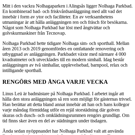
Mitt i den vackra Nolhagaparken i Alingsås ligger Nolhaga Parkbad.
En kombinerad bad- och friskvårdsanläggning med allt vad det
innebär i form av ytor och faciliteter. En av verksamhetens
utmaningar är att hålla anläggningen ren och fräsch för besökarna.
Något som Nolhaga Parkbad har löst med ångtvättar och
golvskurmaskiner från Tecnovap.
Nolhaga Parkbad hette tidigare Nolhaga sim- och sporthall. Mellan
åren 2013 och 2019 genomfördes en omfattande renovering och
utbyggnad av anläggningen. Parkbadet växte med närmare 4 000
kvadratmeter och utvecklades till en modern simhall. Idag består
anläggningen av två simhallar, upplevelsebad, barnpool, relax och
intilligande sporthall.
RENGÖRS MED ÅNGA VARJE VECKA
Linus Leü är badmästare på Nolhaga Parkbad. I arbetet ingår att
hålla den stora anläggningen så ren som möjligt för gästernas trivsel.
Han berättar att detta bland annat innebär att han och hans kollegor
varje måndag förmiddag utför en rejäl storstädning där golven
skuras och dusch- och omklädningsrummen rengörs grundligt. Om
tid finns sker även en del av städningen under tisdagen.
Ända sedan nyöppnandet har Nolhaga Parkbad valt att använda