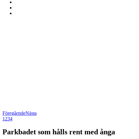
Föregående
Nästa
1
2
3
4
Parkbadet som hålls rent med ånga