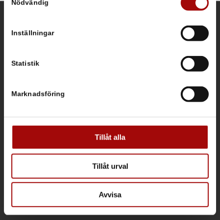
Nödvändig
kan ha en noggrannhet på upp till flera meter
Identifiera din enhet genom att aktivt skanna den för
specifika kännetecken (fingeravtryck)
KONTAKTINFORMATION
Inställningar
Ta reda på mer om hur dina personliga uppgifter
Kontor & Säljavdelning
behandlas och ställ in dina preferenser i
detaljsektionen
.
Frösundaviks allé 1
Du kan ändra eller dra tillbaka ditt samtycke när som
Statistik
169 70 Solna
helst från cookie-förklaringen.
Lager/service
Spjutvägen 1
Marknadsföring
Vi använder enhetsidentifierare för att anpassa innehållet
175 61 Järfälla, Sweden
och annonserna till användarna, tillhandahålla funktioner
Tel vxl: +46 (0)8 590 860 90
för sociala medier och analysera vår trafik. Vi
E-post:
info@tecnovap.se
vidarebefordrar även sådana identifierare och annan
Tillåt alla
tecnovap.se
information från din enhet till de sociala medier och
Integritetspolicy och kakor
annons- och analysföretag som vi samarbetar med.
Tillåt urval
Dessa kan i sin tur kombinera informationen med annan
information som du har tillhandahållit eller som de har
samlat in när du har använt deras tjänster.
Avvisa