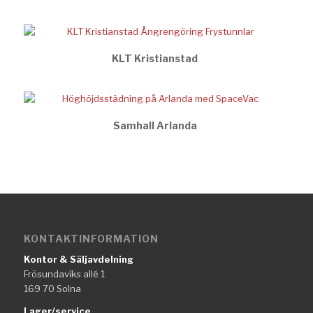
KLT Kristianstad
Samhall Arlanda
KONTAKTINFORMATION
Kontor & Säljavdelning
Frösundaviks allé 1
169 70 Solna
Lager/service