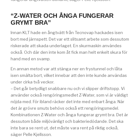
“Z-WATER OCH ÅNGA FUNGERAR
GRYMT BRA”
Innan KLT hade en ångtvätt från Tecnovap hackades isen
bort med järnspett. Det var ett slitsamt arbete som dessutom
riskerade att skada underlaget. En skurmaskin användes
också. Och där den inte kom åt fick man helt enkelt skura för
hand med en svamp.
En annan metod var att stänga ner en frystunnel och låta
isen smälta bort, vilket innebar att den inte kunde användas
under cirka två veckor.
– Det går betydligt snabbare nu och vi slipper driftstopp. Vi
använder också rengöringsmedlet Z-Water, som vi är väldigt
nöjda med. För ibland räcker det inte med enbart ånga. När
det är grövre smuts behövs också ett rengöringsmedel.
Kombinationen Z-Water och ånga fungerar grymt bra. Det är
dessutom både miljövänligt och bakteriedödande. Det ska
inte bara se rent ut, det måste vara rent på riktig också,
säger Pelle Kjellsson.