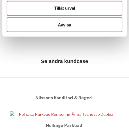
annons- och analysföretag som vi samarbetar med.
Inga driftstopp krävs
Tillåt urval
Dessa kan i sin tur kombinera informationen med annan
Kan utföra arbetet själva
information som du har tillhandahållit eller som de har
samlat in när du har använt deras tjänster.
Avvisa
Se andra kundcase
Nilssons Konditori & Bageri
Nolhaga Parkbad