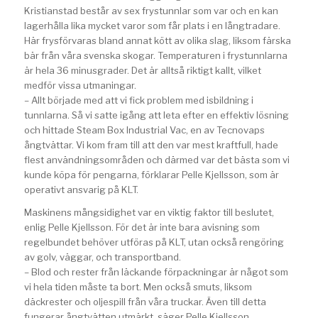
Kristianstad består av sex frystunnlar som var och en kan
lagerhålla lika mycket varor som får plats i en långtradare.
Här frysförvaras bland annat kött av olika slag, liksom färska
bär från våra svenska skogar. Temperaturen i frystunnlarna
är hela 36 minusgrader. Det är alltså riktigt kallt, vilket
medför vissa utmaningar.
– Allt började med att vi fick problem med isbildning i
tunnlarna. Så vi satte igång att leta efter en effektiv lösning
och hittade Steam Box Industrial Vac, en av Tecnovaps
ångtvättar. Vi kom fram till att den var mest kraftfull, hade
flest användningsområden och därmed var det bästa som vi
kunde köpa för pengarna, förklarar Pelle Kjellsson, som är
operativt ansvarig på KLT.
Maskinens mångsidighet var en viktig faktor till beslutet,
enlig Pelle Kjellsson. För det är inte bara avisning som
regelbundet behöver utföras på KLT, utan också rengöring
av golv, väggar, och transportband.
– Blod och rester från läckande förpackningar är något som
vi hela tiden måste ta bort. Men också smuts, liksom
däckrester och oljespill från våra truckar. Även till detta
fungerar ångtvätten utmärkt, säger Pelle Kjellsson.