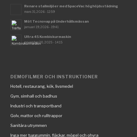
Renare stallmiljöer med SpaceVac höghöjdsstädning
mars 31, 2026 - 12:59
Möt Tecnovap på Underhållsmässan
januari 19, 2026 - 19:41
Ultra 45 Kombiskurmaskin
november 28, 2025 - 14:15
DEMOFILMER OCH INSTRUKTIONER
Hotell, restaurang, kök, livsmedel
Gym, simhall och badhus
Industri och transportband
Golv, mattor och rulltrappor
Sanitära utrymmen
Inga mer tuggummin, fläckar, mögel och ohyra