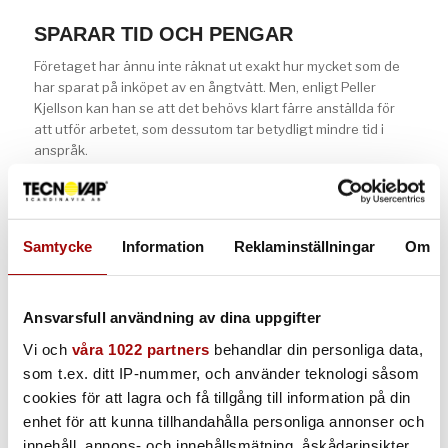
SPARAR TID OCH PENGAR
Företaget har ännu inte räknat ut exakt hur mycket som de
har sparat på inköpet av en ångtvätt. Men, enligt Peller
Kjellson kan han se att det behövs klart färre anställda för
att utför arbetet, som dessutom tar betydligt mindre tid i
anspråk.
– Vi slipper också att ta in externa företag för rengöring och
avisning, vilket vi har gjort regelbundet. Bara där sparar vi en
del pengar, säger han.
Samtycke
Information
Reklaminställningar
Om
MER OM ÅNGTVÄTTAR
Ansvarsfull användning av dina uppgifter
Tecnovap ångtvättar
är speciellt framtagna
för professionella användare och tack vare
Vi och
våra 1022 partners
behandlar din personliga data,
marknadens största utbud har vi en
som t.ex. ditt IP-nummer, och använder teknologi såsom
ångtvätt för snart sagt varje behov. Den
cookies för att lagra och få tillgång till information på din
heta ångan på närmare 180 grader är
enhet för att kunna tillhandahålla personliga annonser och
mycket effektiv och dessutom miljövänlig,
innehåll, annons- och innehållsmätning, åskådarinsikter