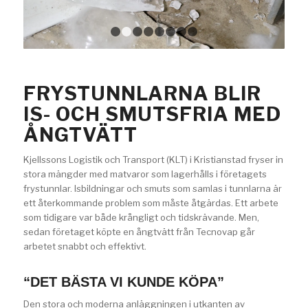
1
2
3
4
5
6
7
8
FRYSTUNNLARNA BLIR
IS- OCH SMUTSFRIA MED
ÅNGTVÄTT
Kjellssons Logistik och Transport (KLT) i Kristianstad fryser in
stora mängder med matvaror som lagerhålls i företagets
frystunnlar. Isbildningar och smuts som samlas i tunnlarna är
ett återkommande problem som måste åtgärdas. Ett arbete
som tidigare var både krångligt och tidskrävande. Men,
sedan företaget köpte en ångtvätt från Tecnovap går
arbetet snabbt och effektivt.
“DET BÄSTA VI KUNDE KÖPA”
Den stora och moderna anläggningen i utkanten av