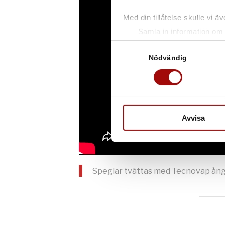
Med din tillåtelse skulle vi äve
Samla in information om 
Identifiera din enhet gen
Samtyckesval
Ta reda på mer om hur dina pe
Nödvändig
eller dra tillbaka ditt samtyc
Vi använder enhetsidentifierar
sociala medier och analysera 
till de sociala medier och a
Avvisa
med annan information som du 
Speglar tvättas med Tecnovap ång