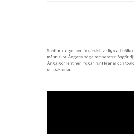
Sanitära utrymmen är särskilt viktiga att hål
människor. Ångans höga temperatur lösgör dju
Ånga gör rent ner i fogar, runt kranar och toal
om bakterier.