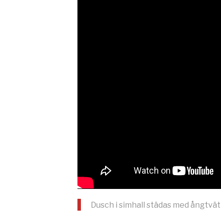
Dusch i simhall städas med ångtvät