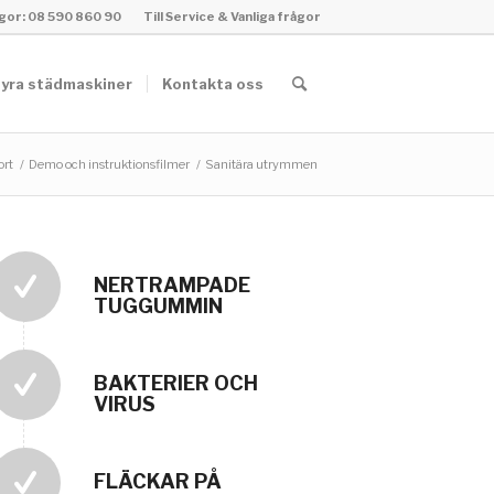
rågor: 08 590 860 90
Till Service & Vanliga frågor
yra städmaskiner
Kontakta oss
rt
/
Demo och instruktionsfilmer
/
Sanitära utrymmen
NERTRAMPADE
TUGGUMMIN
BAKTERIER OCH
VIRUS
FLÄCKAR PÅ