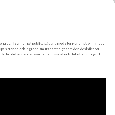
la rena och i synnerhet publika sådana med stor genomströmning av
pt sittande och ingrodd smuts samtidigt som den desinficerar.
ock där det annars är svårt att komma åt och det ofta finns gott