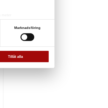
a meter
k)
ljsektionen
. Du kan ändra
Marknadsföring
andahålla funktioner för
n information från din enhet
 tur kombinera informationen
Tillåt alla
deras tjänster.