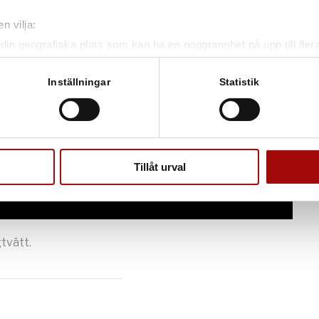
n vilja:
din geografiska plats som kan ha en noggrannhet på upp till fler
om att aktivt skanna den för specifika kännetecken (fingeravtryc
rsonliga uppgifter behandlas och ställ in dina preferenser i
deta
Inställningar
Statistik
ke när som helst från cookie-förklaringen.
e för att anpassa innehållet och annonserna till användarna, tillh
vår trafik. Vi vidarebefordrar även sådana identifierare och anna
nnons- och analysföretag som vi samarbetar med. Dessa kan i sin
Tillåt urval
har tillhandahållit eller som de har samlat in när du har använt 
tvätt.