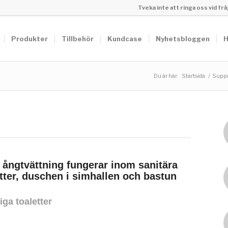
Tveka inte att ringa oss vid f
Produkter
Tillbehör
Kundcase
Nyhetsbloggen
H
Du är här:
Startsida
/
Suppo
 ångtvättning fungerar inom sanitära
etter, duschen i simhallen och bastun
iga toaletter