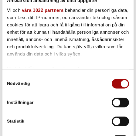
Ansvarsfull användning av dina uppgifter
Vi och
våra 1022 partners
behandlar din personliga data,
Att rengöra rulltrappor kan vara ett riktigt slitgöra. Med
som t.ex. ditt IP-nummer, och använder teknologi såsom
en Duplex Escalator går det betydligt lättare.
cookies för att lagra och få tillgång till information på din
Rulltrappan rengörs snabbt och enkelt på plats utan att
enhet för att kunna tillhandahålla personliga annonser och
hela rulltrappan behöver demonteras.
innehåll, annons- och innehållsmätning, åskådarinsikter
och produktutveckling. Du kan själv välja vilka som får
Läs mer
använda din data och i vilka syften.
Med din tillåtelse skulle vi även vilja:
Samla in information om din geografiska plats som
Samtyckesval
Nödvändig
kan ha en noggrannhet på upp till flera meter
Identifiera din enhet genom att aktivt skanna den för
specifika kännetecken (fingeravtryck)
Inställningar
Ta reda på mer om hur dina personliga uppgifter
Oslagbar mattrengöring
behandlas och ställ in dina preferenser i
detaljsektionen
.
med Duplex och Z-Water
Du kan ändra eller dra tillbaka ditt samtycke när som
Statistik
helst från cookie-förklaringen.
/
0 Kommentarer
i
Uncategorized