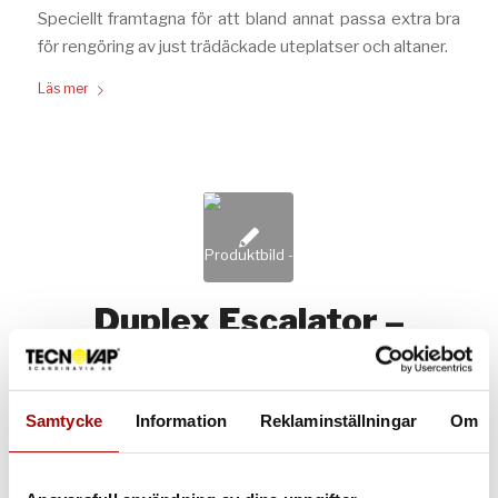
Speciellt framtagna för att bland annat passa extra bra
för rengöring av just trädäckade uteplatser och altaner.
Läs mer
Duplex Escalator –
effektiva skurmaskiner
för rulltrappor
Samtycke
Information
Reklaminställningar
Om
/
0 Kommentarer
i
Uncategorized