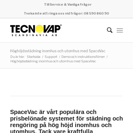
Till Service & Vanliga frågor
Tveka inte att ringa oss vid frågor: 08 590 860 90
Höghöjdsstädning inomhus och utomhus med SpaceVac
Du är här:
Startsida
/
Support
/
Demo och instruktionsfilmer
/
Höghöjdsstädning inomhus och utomhus med SpaceVac
SpaceVac är vårt populära och
prisbelönade systemet för städning och
rengöring på hög höjd inomhus och
utomhus. Tack vare kraftfulla