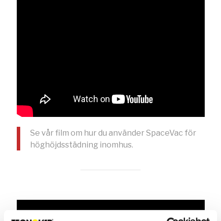
Se vår film om hur du använder SpaceVac för
höghöjdsstädning inomhus.