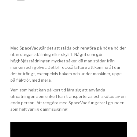
Med SpaceVac går det att städa och rengöra på höga höjder
utan stegar, ställning eller skylift. Något som gör
höghöjdsstädningen mycket säker, då man städar från
marken och golvet. Det blir också lättare att komma åt där
det är trångt, exempelvis bakom och under maskiner, uppe
på fläktrör, med mera.
Vem som helst kan på kort tid lära sig att använda
utrustningen som enkelt kan transporteras och skötas av en
enda person. Att rengöra med SpaceVac fungerar i grunden
som helt vanlig dammsugning.