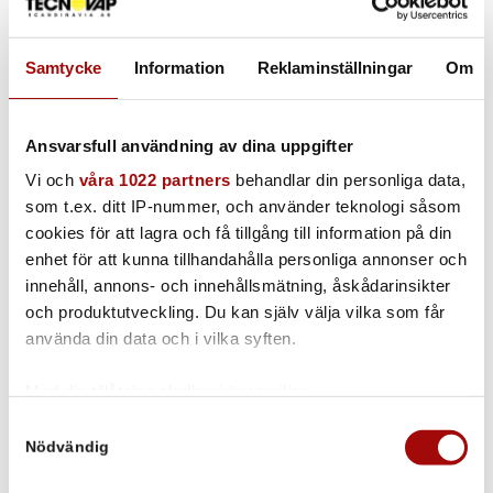
Samtycke
Information
Reklaminställningar
Om
Ansvarsfull användning av dina uppgifter
Vi och
våra 1022 partners
behandlar din personliga data,
som t.ex. ditt IP-nummer, och använder teknologi såsom
Se vår film om hur du använder SpaceVac för
cookies för att lagra och få tillgång till information på din
höghöjdsstädning utomhus.
enhet för att kunna tillhandahålla personliga annonser och
innehåll, annons- och innehållsmätning, åskådarinsikter
och produktutveckling. Du kan själv välja vilka som får
använda din data och i vilka syften.
Med din tillåtelse skulle vi även vilja:
Samla in information om din geografiska plats som
Samtyckesval
Nödvändig
kan ha en noggrannhet på upp till flera meter
Identifiera din enhet genom att aktivt skanna den för