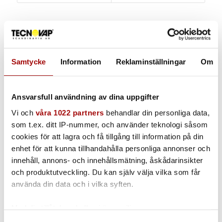
Mer inom samma ämne
Samtycke
Information
Reklaminställningar
Om
Våra erbjudanden och nyheter på
städmässan i Kista
Ansvarsfull användning av dina uppgifter
Oslagbar mattrengöring med Duplex
Vi och
våra 1022 partners
behandlar din personliga data,
och Z-Water
som t.ex. ditt IP-nummer, och använder teknologi såsom
cookies för att lagra och få tillgång till information på din
Melker Anderssons skitiga golv
räddades av ångskurmaskinen Duplex
enhet för att kunna tillhandahålla personliga annonser och
Steam
innehåll, annons- och innehållsmätning, åskådarinsikter
och produktutveckling. Du kan själv välja vilka som får
använda din data och i vilka syften.
Hyr städmaskiner hos oss!
Med din tillåtelse skulle vi även vilja:
Samla in information om din geografiska plats som
NYHET | Ångrengöringssystem för