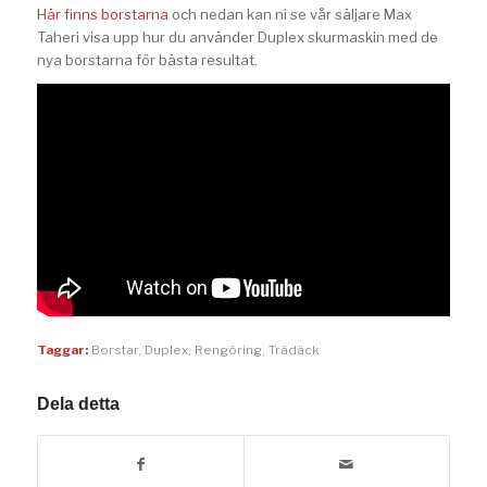
Här finns borstarna
och nedan kan ni se vår säljare Max
Taheri visa upp hur du använder Duplex skurmaskin med de
nya borstarna för bästa resultat.
Taggar:
Borstar
,
Duplex
,
Rengöring
,
Trädäck
Dela detta