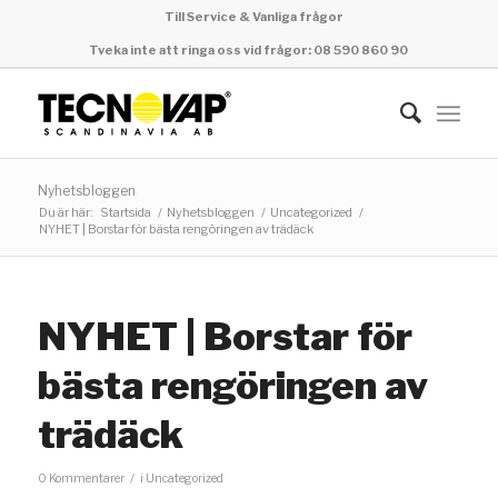
Till Service & Vanliga frågor
Tveka inte att ringa oss vid frågor: 08 590 860 90
Nyhetsbloggen
Du är här:
Startsida
/
Nyhetsbloggen
/
Uncategorized
/
NYHET | Borstar för bästa rengöringen av trädäck
NYHET | Borstar för
bästa rengöringen av
trädäck
/
0 Kommentarer
i
Uncategorized