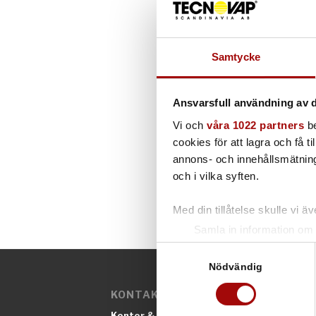
Samtycke
Tisdagen o
Facility 20
Och så visa
Ansvarsfull användning av d
Läs mer
Vi och
våra 1022 partners
be
cookies för att lagra och få t
annons- och innehållsmätning
och i vilka syften.
Med din tillåtelse skulle vi äve
Samla in information om 
Identifiera din enhet gen
Samtyckesval
Ta reda på mer om hur dina pe
Nödvändig
eller dra tillbaka ditt samtyc
KONTAKTINFORMATION
Kontor & Säljavdelning