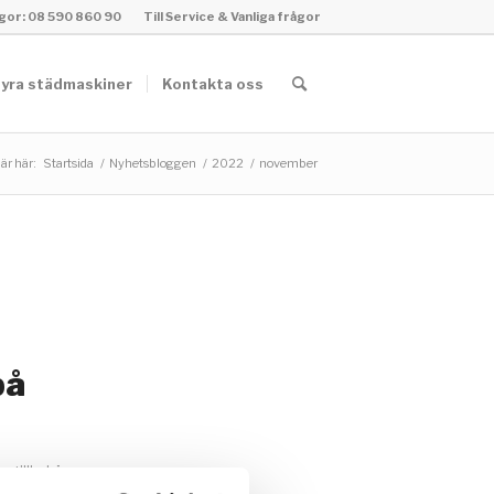
rågor: 08 590 860 90
Till Service & Vanliga frågor
yra städmaskiner
Kontakta oss
är här:
Startsida
/
Nyhetsbloggen
/
2022
/
november
på
r tillbehör
,