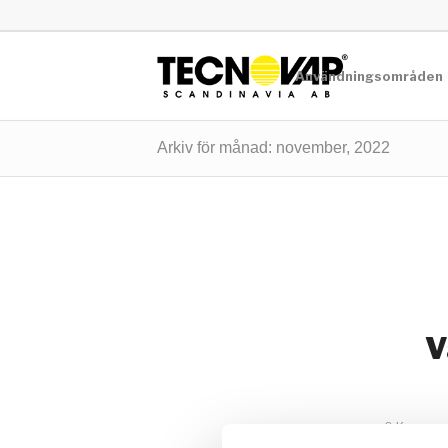
Användningsområden
Arkiv för månad: november, 2022
V
0 Komment