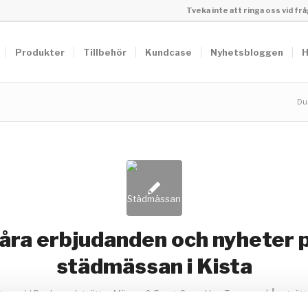
Tveka inte att ringa oss vid f
Produkter
Tillbehör
Kundcase
Nyhetsbloggen
H
Du 
åra erbjudanden och nyheter 
städmässan i Kista
/
arer
i
Duplex golvtvättar
,
Mässor & Event
,
SpaceVac
,
Tecnovap | Ångtvätta