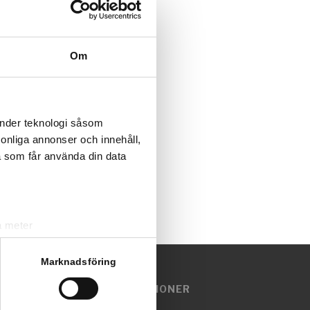
Om
san Clean &
dskurmaskin.
änder teknologi såsom
rsonliga annonser och innehåll,
a som får använda din data
a meter
k)
ljsektionen
. Du kan ändra
Marknadsföring
EMOFILMER OCH INSTRUKTIONER