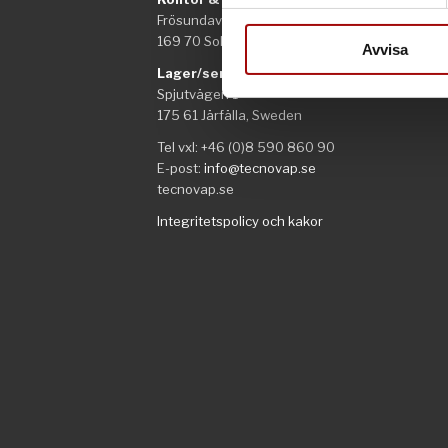
Vi använder enhetsidentifierar
Frösundaviks allé 1
sociala medier och analysera 
169 70 Solna
till de sociala medier och a
Avvisa
med annan information som du 
Lager/service
Spjutvägen 1
175 61 Järfälla, Sweden
Tel vxl: +46 (0)8 590 860 90
E-post:
info@tecnovap.se
tecnovap.se
Integritetspolicy och kakor