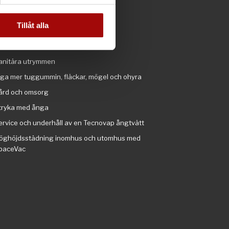
andahålla funktioner för
otell, restaurang, kök, livsmedel
n information från din enhet
ym, simhall och badhus
 tur kombinera informationen
Tillåt alla
ndustri och transportband
deras tjänster.
olv, mattor och rulltrappor
anitära utrymmen
nga mer tuggummin, fläckar, mögel och ohyra
ård och omsorg
tryka med ånga
ervice och underhåll av en Tecnovap ångtvätt
öghöjdsstädning inomhus och utomhus med
paceVac