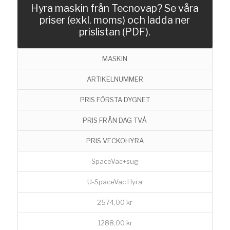
Hyra maskin från Tecnovap? Se våra
priser (exkl. moms) och ladda ner
prislistan (PDF).
MASKIN
ARTIKELNUMMER
PRIS FÖRSTA DYGNET
PRIS FRÅN DAG TVÅ
PRIS VECKOHYRA
SpaceVac+sug
U-SpaceVac Hyra
2574,00 kr
1288,00 kr