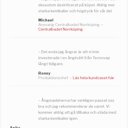
dessutom desinficerat på köpet. Aldrig mer
starka kemikalier och högtryck för vår del.
Michael
Ansvarig Centralbadet Norrköping
–
Centralbadet Norrköping
– Det enda jag ångrar är att vi inte
investerade i en ångtvätt från Tecnovap
långt tidigare.
Ronny
Produktionschef
–
Läs hela kundcaset här
– Ångmaskinerna har verkligen passat oss
bra och jag rekommenderar de varmt. Vi
kommer aldrig att gå tillbaka och städa med
starka kemikalier igen.
Anita