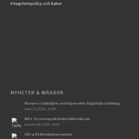
Integritetspolicy och kakor
NYHETER & MÄSSOR
Renare stallmiljöer med SpaceVac höghöjdsstädning
mars 31, 2026 - 12:59
Möt Tecnovap på Underhållsmässan
januari 19, 2026 - 19:41
Ultra 45 Kombiskurmaskin