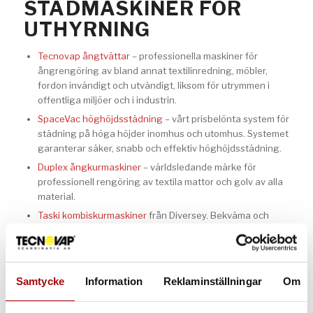
STÄDMASKINER FÖR
UTHYRNING
Tecnovap ångtvättar
– professionella maskiner för
ångrengöring av bland annat textilinredning, möbler,
fordon invändigt och utvändigt, liksom för utrymmen i
offentliga miljöer och i industrin.
SpaceVac höghöjdsstädning
– vårt prisbelönta system för
städning på höga höjder inomhus och utomhus. Systemet
garanterar säker, snabb och effektiv höghöjdsstädning.
Duplex ångkurmaskiner
– världsledande märke för
professionell rengöring av textila mattor och golv av alla
material.
Taski kombiskurmaskiner
från Diversey. Bekväma och
lättkörda skurmaskiner för stora och små golvytor.
Vi hyr även ut tillbehören som du
behöver
Samtycke
Information
Reklaminställningar
Om
Vi erbjuder även de tillbehör och förbrukningsvaror som