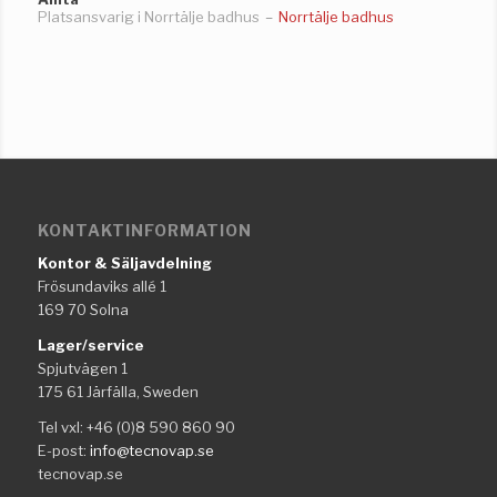
Platsansvarig i Norrtälje badhus
–
Norrtälje badhus
KONTAKTINFORMATION
Kontor & Säljavdelning
Frösundaviks allé 1
169 70 Solna
Lager/service
Spjutvägen 1
175 61 Järfälla, Sweden
Tel vxl: +46 (0)8 590 860 90
E-post:
info@tecnovap.se
tecnovap.se