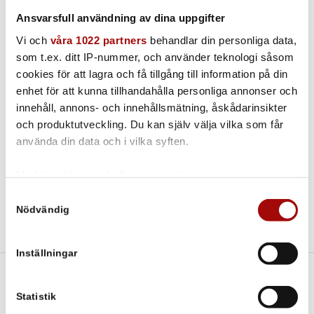
behövs. Bland annat slangar, munstycken, rondeller,
rengöringsmedel, med mera. Om det behövs, kan vi också
Ansvarsfull användning av dina uppgifter
hålla genomgång av maskinerna och demonstrera hur de
Vi och
våra 1022 partners
behandlar din personliga data,
används.
som t.ex. ditt IP-nummer, och använder teknologi såsom
För snabbast service: Skicka era uppgifter om
cookies för att lagra och få tillgång till information på din
leverans- och fakturaadress, organisationsnummer
enhet för att kunna tillhandahålla personliga annonser och
och kontaktperson, så hör vi av oss!
innehåll, annons- och innehållsmätning, åskådarinsikter
och produktutveckling. Du kan själv välja vilka som får
Kontakta oss för prisinformation!
använda din data och i vilka syften.
Med din tillåtelse skulle vi även vilja:
Samla in information om din geografiska plats som
Samtyckesval
Nödvändig
kan ha en noggrannhet på upp till flera meter
Identifiera din enhet genom att aktivt skanna den för
specifika kännetecken (fingeravtryck)
Inställningar
Ta reda på mer om hur dina personliga uppgifter
behandlas och ställ in dina preferenser i
detaljsektionen
.
Städmaskiner till uthyrning
Du kan ändra eller dra tillbaka ditt samtycke när som
Statistik