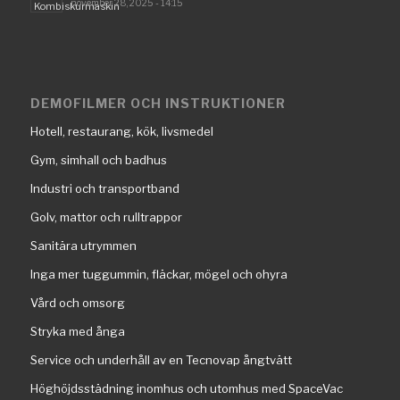
november 28, 2025 - 14:15
DEMOFILMER OCH INSTRUKTIONER
Hotell, restaurang, kök, livsmedel
Gym, simhall och badhus
Industri och transportband
Golv, mattor och rulltrappor
Sanitära utrymmen
Inga mer tuggummin, fläckar, mögel och ohyra
Vård och omsorg
Stryka med ånga
Service och underhåll av en Tecnovap ångtvätt
Höghöjdsstädning inomhus och utomhus med SpaceVac