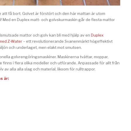
e att få bort. Golvet är förstört och den här mattan är utom
 vi! Med en Duplex matt- och golvskurmaskin går de flesta mattor
edsmutsade mattor och golv kan bli med hjälp av en
Duplex
 med Z-Water
– ett revolutionerande Svanenmärkt högeffektivt
miljön och underlaget, men elakt mot smutsen.
ionella golvrengöringsmaskiner. Maskinerna tvättar, moppar,
e finns i flera olika modeller och utförande. Anpassade för allt från
v av alla alla slag och material, liksom för rulltrappor.
s är: