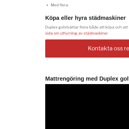
Med flera.
Köpa eller hyra städmaskiner
Duplex golvtvättar finns både att köpa och att
sida om uthyrning av städmaskiner
.
Kontakta oss re
Mattrengöring med Duplex go