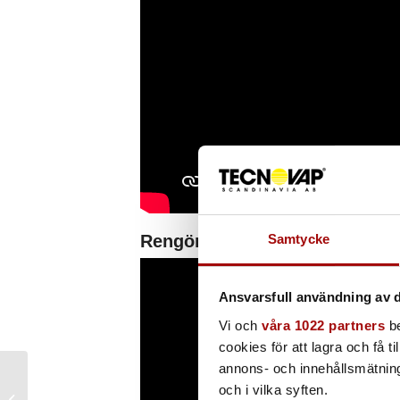
Samtycke
Rengöring av klinkergolv med
Ansvarsfull användning av d
Vi och
våra 1022 partners
be
cookies för att lagra och få t
annons- och innehållsmätning
Frågor och svar om
och i vilka syften.
bilrekond med