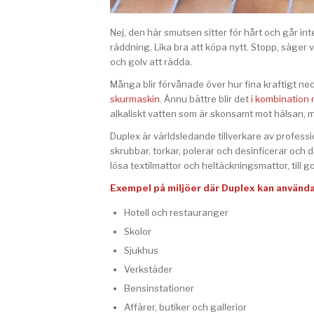
Nej, den här smutsen sitter för hårt och går int
räddning. Lika bra att köpa nytt. Stopp, säger
och golv att rädda.
Många blir förvånade över hur fina kraftigt n
skurmaskin
. Ännu bättre blir det
i kombination
alkaliskt vatten som är skonsamt mot hälsan, 
Duplex är världsledande tillverkare av profess
skrubbar, torkar, polerar och desinficerar och d
lösa textilmattor och heltäckningsmattor, till gol
Exempel på miljöer där Duplex kan använda
Hotell och restauranger
Skolor
Sjukhus
Verkstäder
Bensinstationer
Affärer, butiker och gallerior