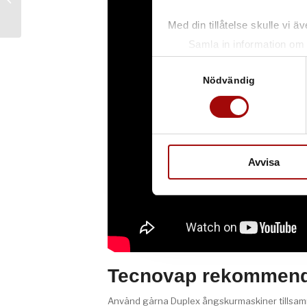
ångtvätt
Med din tillåtelse skulle vi äve
Samla in information om 
Identifiera din enhet gen
Samtyckesval
Ta reda på mer om hur dina pe
Nödvändig
eller dra tillbaka ditt samtyc
Vi använder enhetsidentifierar
sociala medier och analysera 
till de sociala medier och a
Avvisa
med annan information som du 
Tecnovap rekommend
Använd gärna Duplex ångskurmaskiner tills