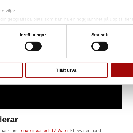
n vilja:
din geografiska plats som kan ha en noggrannhet på upp till fler
om att aktivt skanna den för specifika kännetecken (fingeravtryc
rsonliga uppgifter behandlas och ställ in dina preferenser i
deta
Inställningar
Statistik
ke när som helst från cookie-förklaringen.
e för att anpassa innehållet och annonserna till användarna, tillh
vår trafik. Vi vidarebefordrar även sådana identifierare och anna
nnons- och analysföretag som vi samarbetar med. Dessa kan i sin
Tillåt urval
har tillhandahållit eller som de har samlat in när du har använt 
erar
ammans med
rengöringsmedlet Z-Water
. Ett Svanenmärkt