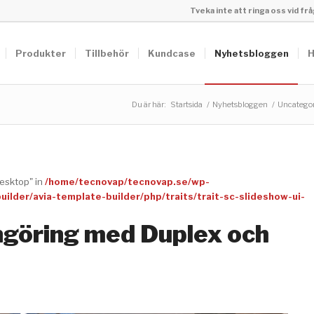
Tveka inte att ringa oss vid f
Produkter
Tillbehör
Kundcase
Nyhetsbloggen
H
Du är här:
Startsida
/
Nyhetsbloggen
/
Uncategor
desktop" in
/home/tecnovap/tecnovap.se/wp-
lder/avia-template-builder/php/traits/trait-sc-slideshow-ui-
ngöring med Duplex och