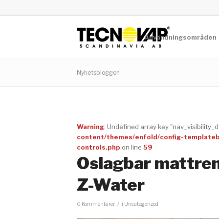
Användningsområden
Nyhetsbloggen
Warning
: Undefined array key "nav_visibility_
content/themes/enfold/config-templatebui
controls.php
on line
59
Oslagbar mattre
Z-Water
/
0 Kommentarer
i
Uncategorized