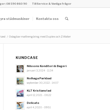
rågor: 08 590 860 90
Till Service & Vanliga frågor
yra städmaskiner
Kontakta oss
ized
/
Oslagbar mattrengöring med Duplex och Z-Water
KUNDCASE
Nilssons Konditori & Bageri
januari 3, 2024 - 11:34
Nolhaga Parkbad
september 30, 2022 - 14:07
KLT Kristianstad
april 12, 2021 - 08:22
Delicato
april 4, 2020 - 09:51