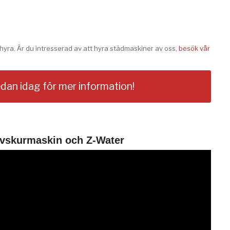
 hyra. Är du intresserad av att hyra städmaskiner av oss,
besök vår
dan idag för mer information!
lvskurmaskin och Z-Water