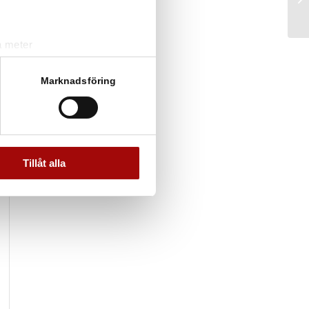
a meter
k)
ljsektionen
. Du kan ändra
Marknadsföring
andahålla funktioner för
n information från din enhet
 tur kombinera informationen
Tillåt alla
deras tjänster.