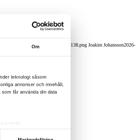
derhåll.
017/10/tecnovap_black_300x138-300x138.png
Joakim Johansson
2026-
Om
änder teknologi såsom
rsonliga annonser och innehåll,
a som får använda din data
lera meter
ryck)
ljsektionen
. Du kan ändra
Marknadsföring