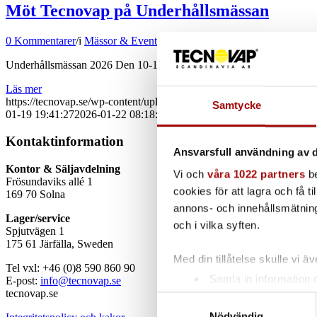
Möt Tecnovap på Underhållsmässan
0 Kommentarer
/
i
Mässor & Event
,
Nyheter
,
Uncategorized
Underhållsmässan 2026 Den 10-13 mars äger Underhållsmässan rum p
Läs mer
https://tecnovap.se/wp-content/uploads/2026/01/Underhall-2026.png
Samtycke
01-19 19:41:27
2026-01-22 08:18:34
Möt Tecnovap på Underhållsmäs
Kontaktinformation
Ansvarsfull användning av d
Kontor & Säljavdelning
Vi och
våra 1022 partners
be
Frösundaviks allé 1
cookies för att lagra och få t
169 70 Solna
annons- och innehållsmätning
Lager/service
och i vilka syften.
Spjutvägen 1
175 61 Järfälla, Sweden
Med din tillåtelse skulle vi äve
Tel vxl: +46 (0)8 590 860 90
Samla in information 
E-post:
info@tecnovap.se
tecnovap.se
Identifiera din enhet 
Samtyckesval
Ta reda på mer om hur dina pe
Nödvändig