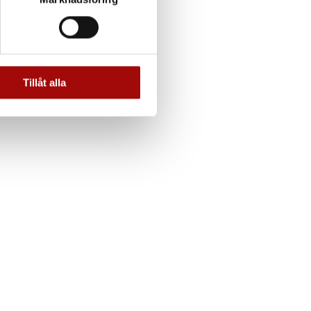
andahålla funktioner för
n information från din enhet
 tur kombinera informationen
Tillåt alla
deras tjänster.