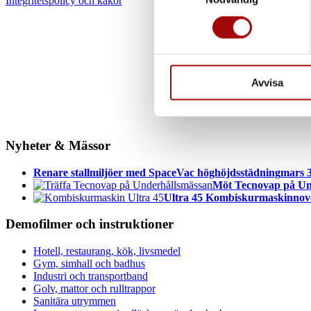
Integritetspolicy och kakor
eller dra tillbaka ditt samtyc
Vi använder enhetsidentifierar
sociala medier och analysera 
till de sociala medier och a
Avvisa
med annan information som du 
Nyheter & Mässor
Renare stallmiljöer med SpaceVac höghöjdsstädning
mars 3
Möt Tecnovap på Un
Ultra 45 Kombiskurmaskin
nov
Demofilmer och instruktioner
Hotell, restaurang, kök, livsmedel
Gym, simhall och badhus
Industri och transportband
Golv, mattor och rulltrappor
Sanitära utrymmen