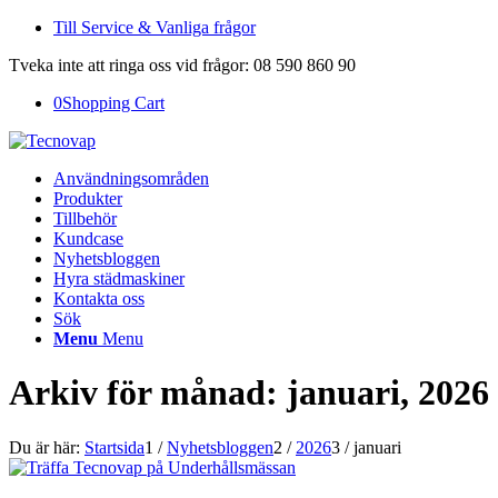
Till Service & Vanliga frågor
Tveka inte att ringa oss vid frågor: 08 590 860 90
0
Shopping Cart
Användningsområden
Produkter
Tillbehör
Kundcase
Nyhetsbloggen
Hyra städmaskiner
Kontakta oss
Sök
Menu
Menu
Arkiv för månad: januari, 2026
Du är här:
Startsida
1
/
Nyhetsbloggen
2
/
2026
3
/
januari