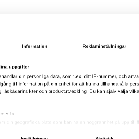
å Svenska Mässan Göteborg – mötesplatsen för framtidens hållbara un
662
660
Joakim Johansson
https://tecnovap.se/wp-content/uploads/2
Information
Reklaminställningar
san
ina uppgifter
handlar din personliga data, som t.ex. ditt IP-nummer, och anv
illgång till information på din enhet för att kunna tillhandahålla pe
, åskådarinsikter och produktutveckling. Du kan själv välja vilk
n vilja:
om din geografiska plats som kan ha en noggrannhet på upp till f
genom att aktivt skanna den för specifika kännetecken (fingeravt
rsonliga uppgifter behandlas och ställ in dina preferenser i
deta
Inställningar
Statistik