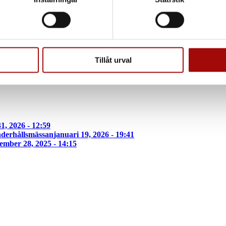
ke när som helst från cookie-förklaringen.
e för att anpassa innehållet och annonserna till användarna, tillh
vår trafik. Vi vidarebefordrar även sådana identifierare och anna
nnons- och analysföretag som vi samarbetar med. Dessa kan i sin
Tillåt urval
har tillhandahållit eller som de har samlat in när du har använt 
1, 2026 - 12:59
derhållsmässan
januari 19, 2026 - 19:41
ember 28, 2025 - 14:15