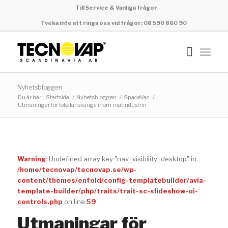
Till Service & Vanliga frågor
Tveka inte att ringa oss vid frågor: 08 590 860 90
Nyhetsbloggen
Du är här:
Startsida
/
Nyhetsbloggen
/
SpaceVac
/
Utmaningar för lokalansvariga inom matindustrin
Warning
: Undefined array key "nav_visibility_desktop" in
/home/tecnovap/tecnovap.se/wp-
content/themes/enfold/config-templatebuilder/avia-
template-builder/php/traits/trait-sc-slideshow-ui-
controls.php
on line
59
Utmaningar för