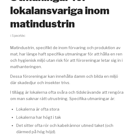
lokalansvariga inom
matindustrin
i
SpaceVac
Matindustrin, specifikt de inom förvaring och produktion av
mat, har länge haft specifika utmaningar för att hålla en ren
och hygienisk miljö utan risk för att föroreningar letar sig in i
mathanteringen.
Dessa föroreningar kan innehålla damm och bilda en miljö
där skadedjur och insekter trivs.
I tillägg är lokalerna ofta svåra och tidskrävande att rengöra
om man saknar rätt utrustning. Specifika utmaningar är:
Lokalerna är ofta stora
Lokalerna har högt i tak
Det sitter ofta rör och kabelrännor utmed taket (och
därmed på hög höjd).