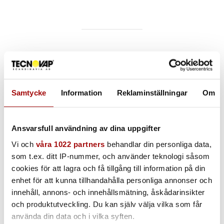
Nedan finner du våra SpaveVac-produkter.
Höghöjdsstädning inomhus, höghöjdsstädning utomhus och
höghöjdsstädning i explosionsfarlig miljö. Läs gärna och
återkom vid frågor.
Samtycke
Information
Reklaminställningar
Om
Ansvarsfull användning av dina uppgifter
SpaceVac | Höghöjdsstädning i explosionsfarlig
Vi och
våra 1022 partners
behandlar din personliga data,
atmosfär
som t.ex. ditt IP-nummer, och använder teknologi såsom
cookies för att lagra och få tillgång till information på din
enhet för att kunna tillhandahålla personliga annonser och
innehåll, annons- och innehållsmätning, åskådarinsikter
och produktutveckling. Du kan själv välja vilka som får
SpaceVac | Höghöjdsstädning för inomhus bruk
använda din data och i vilka syften.