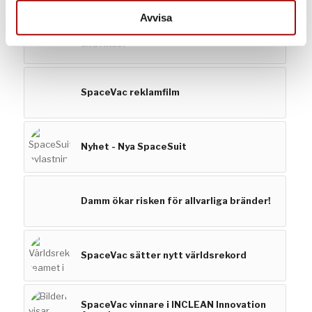
samlat in när du har använt deras tjänster.
Avvisa
Höghöjdsstädning - så kan fallolyckor
undvikas!
SpaceVac reklamfilm
Nyhet - Nya SpaceSuit
Damm ökar risken för allvarliga bränder!
SpaceVac sätter nytt världsrekord
SpaceVac vinnare i INCLEAN Innovation