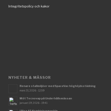
Integritetspolicy och kakor
NYHETER & MÄSSOR
Renare stallmiljöer med SpaceVac höghöjdsstädning
mars 31, 2026 - 12:59
Möt Tecnovap på Underhållsmässan
januari 19, 2026 - 19:41
Ultra 45 Kombiskurmaskin