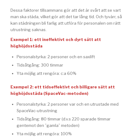
Dessa faktorer tillsammans gör att det är svårt att se vart
man ska städa, vilket gör att det tar lång tid. Och tyvärr, så
kan städningen bli farlig att utföra för personalen om rätt
utrustning saknas.
Exempel 1: ett ineffektivt och dyrt sätt att
höghöjdsstäda
Personalstyrka: 2 personer och en saxlift
Tidsåtgång: 300 timmar
Yta möjlig att rengöra: c:a 60%
Exempel 2: ett tidseffektivt och billigare sätt att
höghöjdsstäda (SpaceVac-metoden)
Personalstyrka: 2 personer var och en utrustade med
SpaceVac-utrustning
Tidsåtgång: 80 timmar (d.v.s 220 sparade timmar
gentemot den ”gamla” metoden)
Yta möjlig att rengöra: 100%