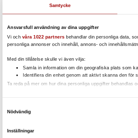
Samtycke
Ansvarsfull användning av dina uppgifter
Vi och
våra 1022 partners
behandlar din personliga data, som 
personliga annonser och innehåll, annons- och innehållsmätni
Med din tillåtelse skulle vi även vilja:
Samla in information om din geografiska plats som kan
Identifiera din enhet genom att aktivt skanna den för 
Ta reda på mer om hur dina personliga uppgifter behandlas och
Vi använder enhetsidentifierare för att anpassa innehållet och
Samtyckesval
annan information från din enhet till de sociala medier och 
Nödvändig
som de har samlat in när du har använt deras tjänster.
Inställningar