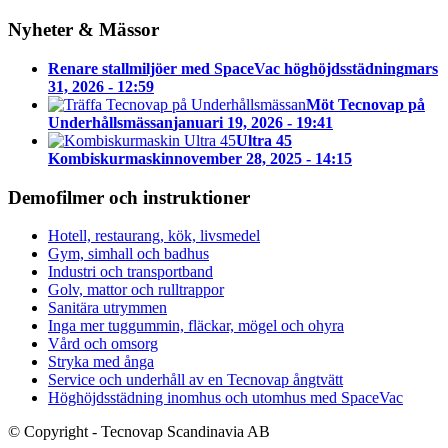
Nyheter & Mässor
Renare stallmiljöer med SpaceVac höghöjdsstädning
mars
31, 2026 - 12:59
Möt Tecnovap på
Underhållsmässan
januari 19, 2026 - 19:41
Ultra 45
Kombiskurmaskin
november 28, 2025 - 14:15
Demofilmer och instruktioner
Hotell, restaurang, kök, livsmedel
Gym, simhall och badhus
Industri och transportband
Golv, mattor och rulltrappor
Sanitära utrymmen
Inga mer tuggummin, fläckar, mögel och ohyra
Vård och omsorg
Stryka med ånga
Service och underhåll av en Tecnovap ångtvätt
Höghöjdsstädning inomhus och utomhus med SpaceVac
© Copyright - Tecnovap Scandinavia AB