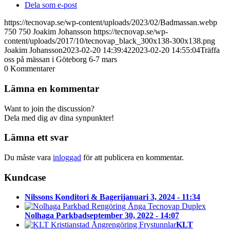
Dela som e-post
https://tecnovap.se/wp-content/uploads/2023/02/Badmassan.webp
750
750
Joakim Johansson
https://tecnovap.se/wp-
content/uploads/2017/10/tecnovap_black_300x138-300x138.png
Joakim Johansson
2023-02-20 14:39:42
2023-02-20 14:55:04
Träffa
oss på mässan i Göteborg 6-7 mars
0
Kommentarer
Lämna en kommentar
Want to join the discussion?
Dela med dig av dina synpunkter!
Lämna ett svar
Du måste vara
inloggad
för att publicera en kommentar.
Kundcase
Nilssons Konditori & Bageri
januari 3, 2024 - 11:34
Nolhaga Parkbad
september 30, 2022 - 14:07
KLT