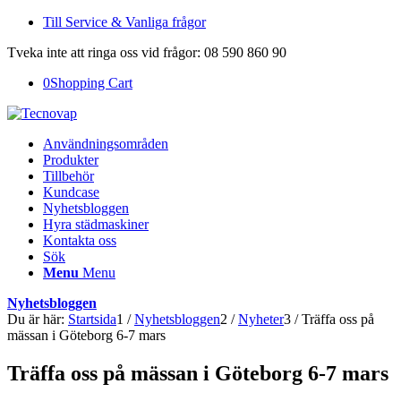
Till Service & Vanliga frågor
Tveka inte att ringa oss vid frågor: 08 590 860 90
0
Shopping Cart
Användningsområden
Produkter
Tillbehör
Kundcase
Nyhetsbloggen
Hyra städmaskiner
Kontakta oss
Sök
Menu
Menu
Nyhetsbloggen
Du är här:
Startsida
1
/
Nyhetsbloggen
2
/
Nyheter
3
/
Träffa oss på
mässan i Göteborg 6-7 mars
Träffa oss på mässan i Göteborg 6-7 mars