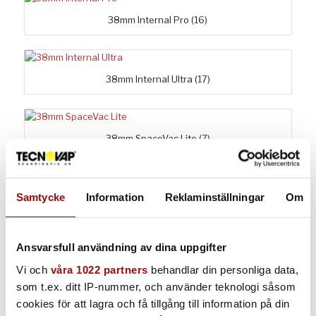
38mm Internal Pro
(16)
38mm Internal Ultra
(17)
38mm SpaceVac Lite
(7)
Samtycke
Information
Reklaminställningar
Om
38mm SpaceVac Pioneer
(14)
Ansvarsfull användning av dina uppgifter
50mm ATEX Pro
(15)
Vi och
våra 1022 partners
behandlar din personliga data,
som t.ex. ditt IP-nummer, och använder teknologi såsom
cookies för att lagra och få tillgång till information på din