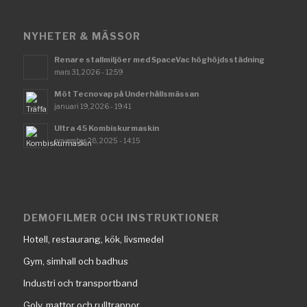
NYHETER & MÄSSOR
Renare stallmiljöer med SpaceVac höghöjdsstädning
mars 31, 2026 - 12:59
Möt Tecnovap på Underhållsmässan
januari 19, 2026 - 19:41
Ultra 45 Kombiskurmaskin
november 28, 2025 - 14:15
DEMOFILMER OCH INSTRUKTIONER
Hotell, restaurang, kök, livsmedel
Gym, simhall och badhus
Industri och transportband
Golv, mattor och rulltrappor