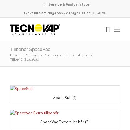
Till Service & Vanliga frågor
Tveka inte att ringa oss vid frågor: 08 590 860 90
Tillbehör SpaceVac
Du är här:
Startsida
/
Produkter
/
Samtliga tillbehör
/
Tillbehör SpaceVac
SpaceSuit
(1)
SpaceVac Extra tillbehör
(3)