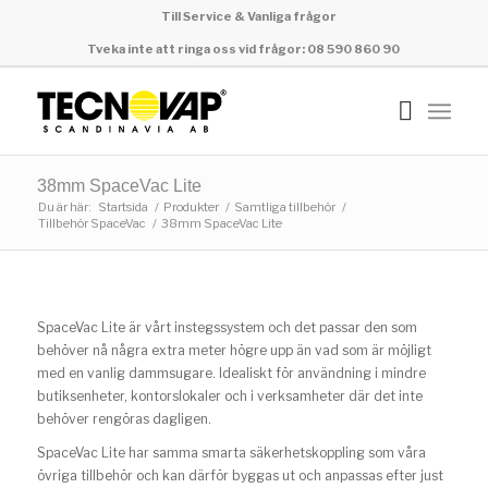
Till Service & Vanliga frågor
Tveka inte att ringa oss vid frågor: 08 590 860 90
38mm SpaceVac Lite
Du är här:
Startsida
/
Produkter
/
Samtliga tillbehör
/
Tillbehör SpaceVac
/
38mm SpaceVac Lite
SpaceVac Lite är vårt instegssystem och det passar den som
behöver nå några extra meter högre upp än vad som är möjligt
med en vanlig dammsugare. Idealiskt för användning i mindre
butiksenheter, kontorslokaler och i verksamheter där det inte
behöver rengöras dagligen.
SpaceVac Lite har samma smarta säkerhetskoppling som våra
övriga tillbehör och kan därför byggas ut och anpassas efter just