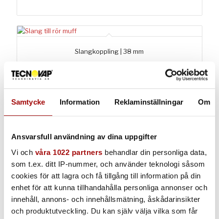
Slangkoppling | 38 mm
1st | 38mm
Samtycke
Information
Reklaminställningar
Om
Böj 90 grader
1st | 38mm | 90 graders vinkel
Ansvarsfull användning av dina uppgifter
Vi och
våra 1022 partners
behandlar din personliga data,
som t.ex. ditt IP-nummer, och använder teknologi såsom
cookies för att lagra och få tillgång till information på din
Ledat borstmunstycke, 200 mm
enhet för att kunna tillhandahålla personliga annonser och
1st | 200mm
innehåll, annons- och innehållsmätning, åskådarinsikter
och produktutveckling. Du kan själv välja vilka som får