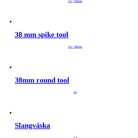
1st | 50mm
38 mm spike tool
1st | 38mm
38mm round tool
1st
Slangväska
1st