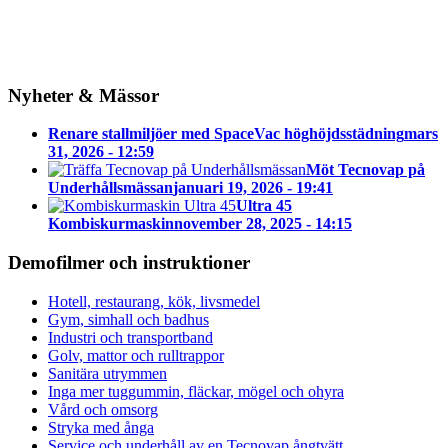
Nyheter & Mässor
Renare stallmiljöer med SpaceVac höghöjdsstädning
mars
31, 2026 - 12:59
Möt Tecnovap på
Underhållsmässan
januari 19, 2026 - 19:41
Ultra 45
Kombiskurmaskin
november 28, 2025 - 14:15
Demofilmer och instruktioner
Hotell, restaurang, kök, livsmedel
Gym, simhall och badhus
Industri och transportband
Golv, mattor och rulltrappor
Sanitära utrymmen
Inga mer tuggummin, fläckar, mögel och ohyra
Vård och omsorg
Stryka med ånga
Service och underhåll av en Tecnovap ångtvätt