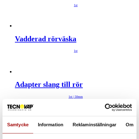
1st
Vadderad rörväska
1st
Adapter slang till rör
1st | 50mm
Samtycke
Information
Reklaminställningar
Om
Slang | 7,5 m