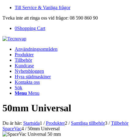
Till Service & Vanliga frågor
Tveka inte att ringa oss vid frågor: 08 590 860 90
0
Shopping Cart
Användningsområden
Produkter
Tillbehör
Kundcase
Nyhetsbloggen
Hyra städmaskiner
Kontakta oss
Sök
Menu
Menu
50mm Universal
Du är här:
Startsida
1
/
Produkter
2
/
Samtliga tillbehör
3
/
Tillbehör
SpaceVac
4
/
50mm Universal