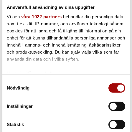
1st | 50mm | 7.5m
Ansvarsfull användning av dina uppgifter
Vi och
våra 1022 partners
behandlar din personliga data,
som t.ex. ditt IP-nummer, och använder teknologi såsom
cookies för att lagra och få tillgång till information på din
Slangkit
enhet för att kunna tillhandahålla personliga annonser och
innehåll, annons- och innehållsmätning, åskådarinsikter
1st
och produktutveckling. Du kan själv välja vilka som får
använda din data och i vilka syften.
Med din tillåtelse skulle vi även vilja:
Slangkoppling | 50 mm
Samla in information om din geografiska plats
Samtyckesval
Nödvändig
som kan ha en noggrannhet på upp till flera meter
1st | 50 mm
Identifiera din enhet genom att aktivt skanna den
för specifika kännetecken (fingeravtryck)
Inställningar
Ta reda på mer om hur dina personliga uppgifter
behandlas och ställ in dina preferenser i
detaljsektionen
.
Manschett för slang | 50 mm
Statistik
Du kan ändra eller dra tillbaka ditt samtycke när som
helst från cookie-förklaringen.