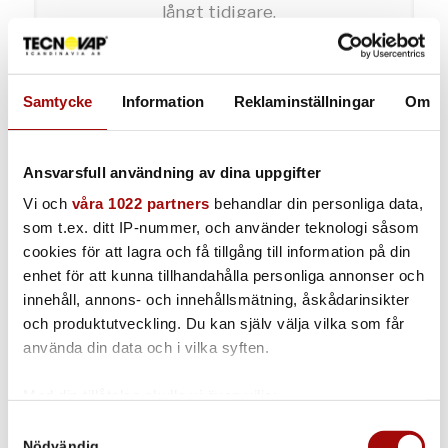
långt tidigare.
Ronny
Produktionschef
–
Läs hela kundcaset
här
Samtycke
Information
Reklaminställningar
Om
Ansvarsfull användning av dina uppgifter
– Ångmaskinerna har
Vi och
våra 1022 partners
behandlar din personliga data,
verkligen passat oss bra
som t.ex. ditt IP-nummer, och använder teknologi såsom
och jag rekommenderar de
cookies för att lagra och få tillgång till information på din
varmt. Vi kommer aldrig
enhet för att kunna tillhandahålla personliga annonser och
innehåll, annons- och innehållsmätning, åskådarinsikter
att gå tillbaka och städa
och produktutveckling. Du kan själv välja vilka som får
med starka kemikalier
använda din data och i vilka syften.
igen.
Med din tillåtelse skulle vi även vilja:
Anita
Platsansvarig i Norrtälje badhus
–
Samla in information om din geografiska plats som
Samtyckesval
Norrtälje badhus
Nödvändig
kan ha en noggrannhet på upp till flera meter