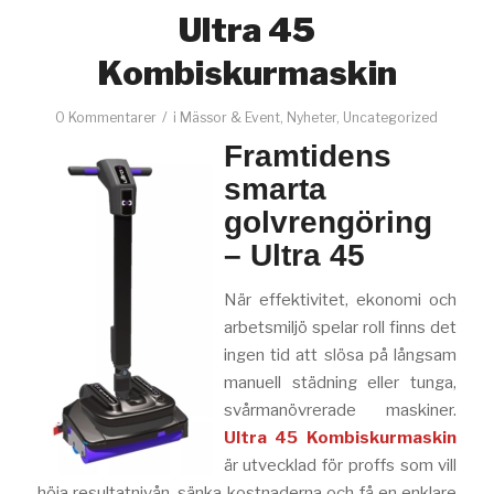
Ultra 45
Kombiskurmaskin
/
0 Kommentarer
i
Mässor & Event
,
Nyheter
,
Uncategorized
Framtidens
smarta
golvrengöring
– Ultra 45
När effektivitet, ekonomi och
arbetsmiljö spelar roll finns det
ingen tid att slösa på långsam
manuell städning eller tunga,
svårmanövrerade maskiner.
Ultra 45 Kombiskurmaskin
är utvecklad för proffs som vill
höja resultatnivån, sänka kostnaderna och få en enklare