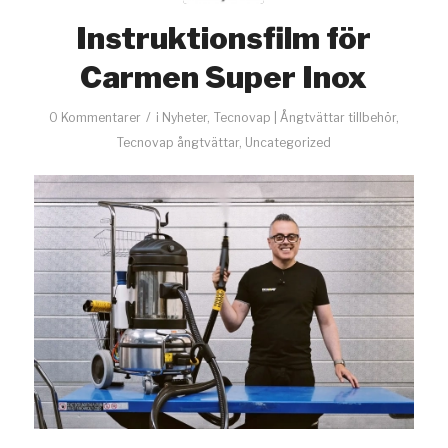
Instruktionsfilm för
Carmen Super Inox
/
0 Kommentarer
i
Nyheter
,
Tecnovap | Ångtvättar tillbehör
,
Tecnovap ångtvättar
,
Uncategorized