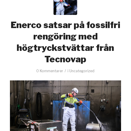
Enerco satsar på fossilfri
rengöring med
högtryckstvättar från
Tecnovap
/
0 Kommentarer
i
Uncategorized