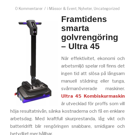
/
0 Kommentarer
i
Mässor & Event
,
Nyheter
,
Uncategorized
Framtidens
smarta
golvrengöring
– Ultra 45
När effektivitet, ekonomi och
arbetsmiljö spelar roll finns det
ingen tid att slösa på långsam
manuell städning eller tunga,
svårmanövrerade maskiner.
Ultra 45 Kombiskurmaskin
är utvecklad för proffs som vill
höja resultatnivån, sänka kostnaderna och få en enklare
arbetsdag. Med kraftfull skurprestanda, låg vikt och
batteridrift blir rengöringen snabbare, smidigare och
betydligt mer hållbar.