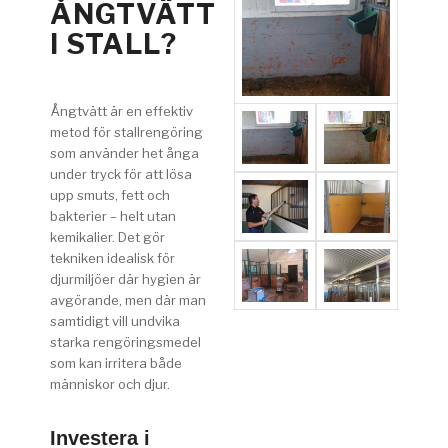
ÅNGTVÄTT
I STALL?
Ångtvätt är en effektiv
metod för stallrengöring
som använder het ånga
under tryck för att lösa
upp smuts, fett och
bakterier – helt utan
kemikalier. Det gör
tekniken idealisk för
djurmiljöer där hygien är
avgörande, men där man
samtidigt vill undvika
starka rengöringsmedel
som kan irritera både
människor och djur.
Investera i