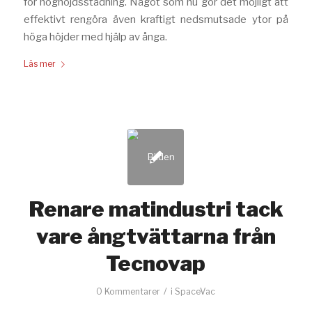
för höghöjdsstädning. Något som nu gör det möjligt att
effektivt rengöra även kraftigt nedsmutsade ytor på
höga höjder med hjälp av ånga.
Läs mer
Renare matindustri tack
vare ångtvättarna från
Tecnovap
/
0 Kommentarer
i
SpaceVac