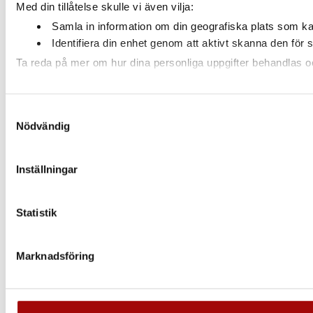
Med din tillåtelse skulle vi även vilja:
Samla in information om din geografiska plats som kan
Identifiera din enhet genom att aktivt skanna den för 
Ta reda på mer om hur dina personliga uppgifter behandlas och
Vi använder enhetsidentifierare för att anpassa innehållet och
Samtyckesval
annan information från din enhet till de sociala medier och 
Nödvändig
som de har samlat in när du har använt deras tjänster.
Inställningar
Statistik
Marknadsföring