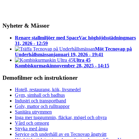
Nyheter & Mässor
Renare stallmiljöer med SpaceVac höghöjdsstädning
mars
31, 2026 - 12:59
Möt Tecnovap på
Underhållsmässan
januari 19, 2026 - 19:41
Ultra 45
Kombiskurmaskin
november 28, 2025 - 14:15
Demofilmer och instruktioner
Hotell, restaurang, kök, livsmedel
Gym, simhall och badhus
Industri och transportband
Golv, mattor och rulltrappor
Sanitära utrymmen
Inga mer tuggummin, fläckar, mögel och ohyra
Vård och omsorg
Stryka med ånga
Service och underhåll av en Tecnovap ångtvätt