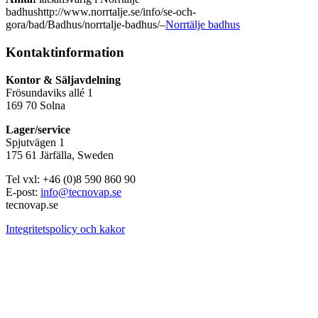
badhus
http://www.norrtalje.se/info/se-och-
gora/bad/Badhus/norrtalje-badhus/
–
Norrtälje badhus
Kontaktinformation
Kontor & Säljavdelning
Frösundaviks allé 1
169 70 Solna
Lager/service
Spjutvägen 1
175 61 Järfälla, Sweden
Tel vxl: +46 (0)8 590 860 90
E-post:
info@tecnovap.se
tecnovap.se
Integritetspolicy och kakor