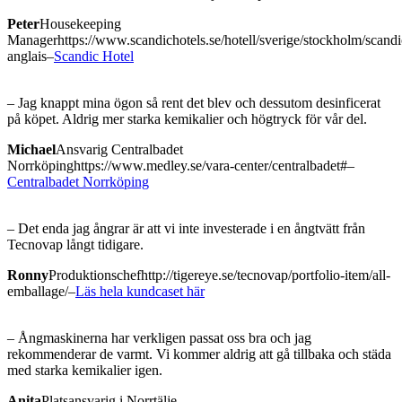
Peter
Housekeeping
Manager
https://www.scandichotels.se/hotell/sverige/stockholm/scandi
anglais
–
Scandic Hotel
– Jag knappt mina ögon så rent det blev och dessutom desinficerat
på köpet. Aldrig mer starka kemikalier och högtryck för vår del.
Michael
Ansvarig Centralbadet
Norrköping
https://www.medley.se/vara-center/centralbadet#
–
Centralbadet Norrköping
– Det enda jag ångrar är att vi inte investerade i en ångtvätt från
Tecnovap långt tidigare.
Ronny
Produktionschef
http://tigereye.se/tecnovap/portfolio-item/all-
emballage/
–
Läs hela kundcaset här
– Ångmaskinerna har verkligen passat oss bra och jag
rekommenderar de varmt. Vi kommer aldrig att gå tillbaka och städa
med starka kemikalier igen.
Anita
Platsansvarig i Norrtälje