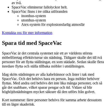
av två.
SpaceVac eliminerar fallolyckor helt.
SpaceVac finns i tre olika utföranden
inomhus-system
utomhus-system
Atex-system för explosionsfarlig atmosfär
Kontakta oss för mer information
Spara tid med SpaceVac
SpaceVac är det centrala systemet när ett av världens största
möbelföretag effektiviserar sin städning. Tidigare skulle det till två
personer för att flytta ställningar, en som städade. Sedan skulle flera
inredare flytta och ställa tillbaka möbler i utställningen.
Idag sköts städningen av alla kabelrännor och lister i tak med
SpaceVac. Och det behövs bara en person. Inga möbler behöver
flyttas. Med andra ord behövs det inte lika många personer, och så
går det snabbare, vilket sparar pengar och tid. Vidare så blir
höghöjdsstädningen mycket säkrare då den utförs från golvet.
Kort summerat: färre personer behövs för samma arbete dessutom
till en lägre skaderisk.