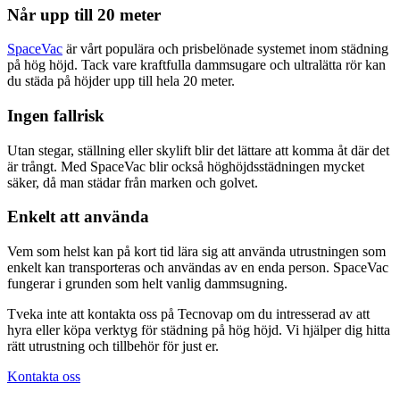
Når upp till 20 meter
SpaceVac
är vårt populära och prisbelönade systemet inom städning
på hög höjd. Tack vare kraftfulla dammsugare och ultralätta rör kan
du städa på höjder upp till hela 20 meter.
Ingen fallrisk
Utan stegar, ställning eller skylift blir det lättare att komma åt där det
är trångt. Med SpaceVac blir också höghöjdsstädningen mycket
säker, då man städar från marken och golvet.
Enkelt att använda
Vem som helst kan på kort tid lära sig att använda utrustningen som
enkelt kan transporteras och användas av en enda person. SpaceVac
fungerar i grunden som helt vanlig dammsugning.
Tveka inte att kontakta oss på Tecnovap om du intresserad av att
hyra eller köpa verktyg för städning på hög höjd. Vi hjälper dig hitta
rätt utrustning och tillbehör för just er.
Kontakta oss