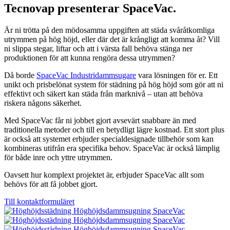
Tecnovap presenterar SpaceVac.
Är ni trötta på den mödosamma uppgiften att städa svåråtkomliga
utrymmen på hög höjd, eller där det är krångligt att komma åt? Vill
ni slippa stegar, liftar och att i värsta fall behöva stänga ner
produktionen för att kunna rengöra dessa utrymmen?
Då borde
SpaceVac Industridammsugare
vara lösningen för er. Ett
unikt och prisbelönat system för städning på hög höjd som gör att ni
effektivt och säkert kan städa från marknivå – utan att behöva
riskera någons säkerhet.
Med SpaceVac får ni jobbet gjort avsevärt snabbare än med
traditionella metoder och till en betydligt lägre kostnad. Ett stort plus
är också att systemet erbjuder specialdesignade tillbehör som kan
kombineras utifrån era specifika behov. SpaceVac är också lämplig
för både inre och yttre utrymmen.
Oavsett hur komplext projektet är, erbjuder SpaceVac allt som
behövs för att få jobbet gjort.
Till kontaktformuläret