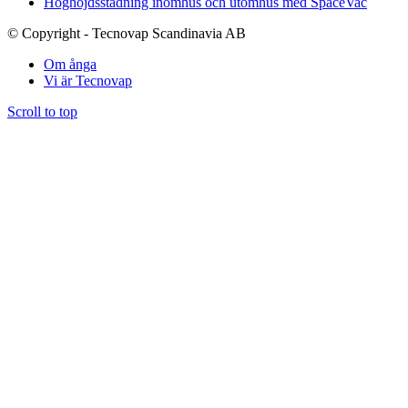
Höghöjdsstädning inomhus och utomhus med SpaceVac
© Copyright - Tecnovap Scandinavia AB
Om ånga
Vi är Tecnovap
Scroll to top