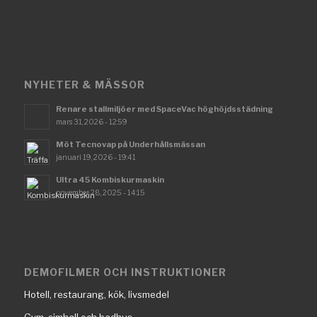
NYHETER & MÄSSOR
Renare stallmiljöer med SpaceVac höghöjdsstädning
mars 31, 2026 - 12:59
Möt Tecnovap på Underhållsmässan
januari 19, 2026 - 19:41
Ultra 45 Kombiskurmaskin
november 28, 2025 - 14:15
DEMOFILMER OCH INSTRUKTIONER
Hotell, restaurang, kök, livsmedel