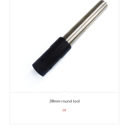
38mm round tool
1st