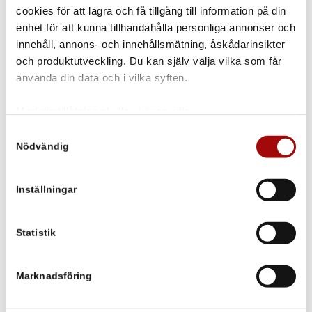
cookies för att lagra och få tillgång till information på din
enhet för att kunna tillhandahålla personliga annonser och
innehåll, annons- och innehållsmätning, åskådarinsikter
och produktutveckling. Du kan själv välja vilka som får
135 degree head
använda din data och i vilka syften.
1st | 50mm | 135 graders vinkel
Med din tillåtelse skulle vi även vilja:
Samla in information om din geografiska plats som
Samtyckesval
Nödvändig
kan ha en noggrannhet på upp till flera meter
Identifiera din enhet genom att aktivt skanna den för
specifika kännetecken (fingeravtryck)
Inställningar
Ta reda på mer om hur dina personliga uppgifter
behandlas och ställ in dina preferenser i
detaljsektionen
.
Du kan ändra eller dra tillbaka ditt samtycke när som
Statistik
helst från cookie-förklaringen.
Marknadsföring
Vi använder enhetsidentifierare för att anpassa innehållet
och annonserna till användarna, tillhandahålla funktioner