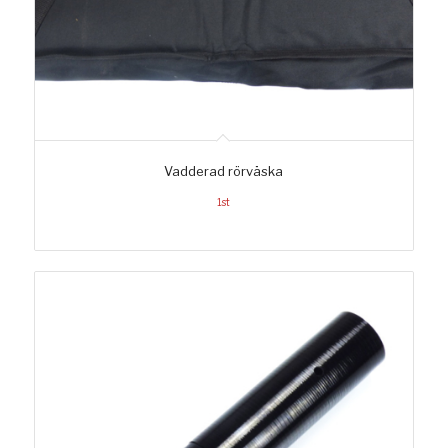
Vadderad rörväska
1st