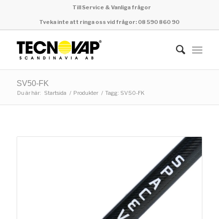
Till Service & Vanliga frågor
Tveka inte att ringa oss vid frågor: 08 590 860 90
SV50-FK
Du är här:
Startsida
/
Produkter
/
Tagg: SV50-FK