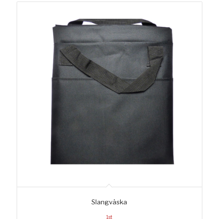
Slangväska
1st