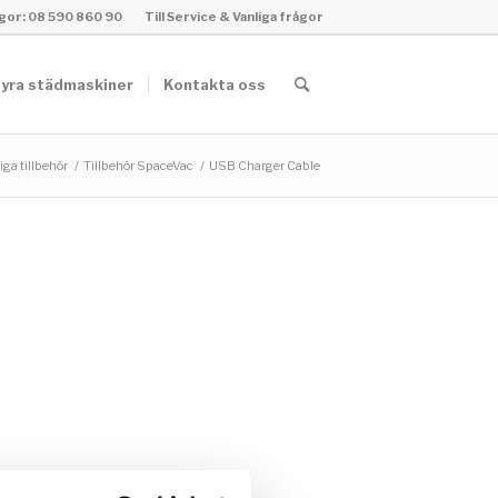
rågor: 08 590 860 90
Till Service & Vanliga frågor
yra städmaskiner
Kontakta oss
ga tillbehör
/
Tillbehör SpaceVac
/
USB Charger Cable