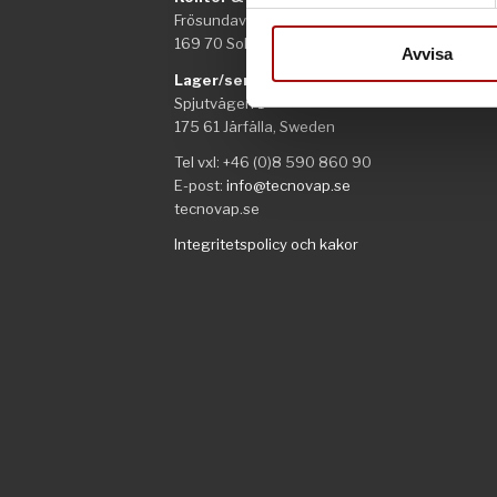
Frösundaviks allé 1
sociala medier och analysera 
169 70 Solna
till de sociala medier och a
Avvisa
med annan information som du 
Lager/service
Spjutvägen 1
175 61 Järfälla, Sweden
Tel vxl: +46 (0)8 590 860 90
E-post:
info@tecnovap.se
tecnovap.se
Integritetspolicy och kakor