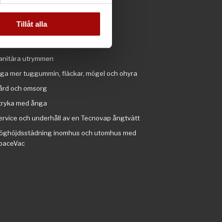
n information från din enhet
ym, simhall och badhus
 tur kombinera informationen
Tillåt alla
ndustri och transportband
deras tjänster.
olv, mattor och rulltrappor
anitära utrymmen
nga mer tuggummin, fläckar, mögel och ohyra
ård och omsorg
tryka med ånga
ervice och underhåll av en Tecnovap ångtvätt
öghöjdsstädning inomhus och utomhus med
paceVac