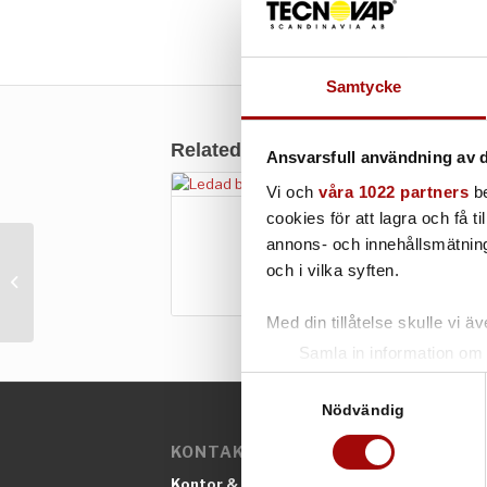
Samtycke
Related products
Ansvarsfull användning av d
Vi och
våra 1022 partners
be
cookies för att lagra och få t
Borste ledad
annons- och innehållsmätning
Tillbehör 38 mm
och i vilka syften.
In Car Charger
Med din tillåtelse skulle vi äve
Samla in information om 
Identifiera din enhet gen
Samtyckesval
Ta reda på mer om hur dina pe
Nödvändig
eller dra tillbaka ditt samtyc
KONTAKTINFORMATION
Kontor & Säljavdelning
Vi använder enhetsidentifierar