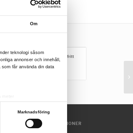
Om
änder teknologi såsom
Ugnsmunstycken | rostfritt
rsonliga annonser och innehåll,
Tillbehör 38 mm
a som får använda din data
a meter
k)
ljsektionen
. Du kan ändra
Marknadsföring
EMOFILMER OCH INSTRUKTIONER
otell, restaurang, kök, livsmedel
andahålla funktioner för