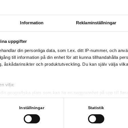
Information
Reklaminställningar
ina uppgifter
handlar din personliga data, som t.ex. ditt IP-nummer, och anv
Trådlös Explorer Kamera ATEX
Hållare telefonmonitor
illgång till information på din enhet för att kunna tillhandahålla pe
1st
1st
, åskådarinsikter och produktutveckling. Du kan själv välja vilk
n vilja:
din geografiska plats som kan ha en noggrannhet på upp till fler
om att aktivt skanna den för specifika kännetecken (fingeravtryc
rsonliga uppgifter behandlas och ställ in dina preferenser i
deta
Inställningar
Statistik
ke när som helst från cookie-förklaringen.
NYHETER & MÄSSOR
D
H
e för att anpassa innehållet och annonserna till användarna, tillh