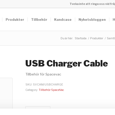
Tveka inte att ringa oss vid f
Produkter
Tillbehör
Kundcase
Nyhetsbloggen
H
Du är här:
Startsida
/
Produkter
/
Samtli
USB Charger Cable
Tillbehör för Spacevac
SKU:
SVCAM/USBCHARGE
Category:
Tillbehör SpaceVac
Description