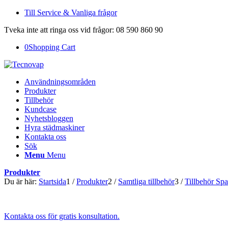
Till Service & Vanliga frågor
Tveka inte att ringa oss vid frågor: 08 590 860 90
0
Shopping Cart
Användningsområden
Produkter
Tillbehör
Kundcase
Nyhetsbloggen
Hyra städmaskiner
Kontakta oss
Sök
Menu
Menu
Produkter
Du är här:
Startsida
1
/
Produkter
2
/
Samtliga tillbehör
3
/
Tillbehör Sp
Kontakta oss för gratis konsultation.