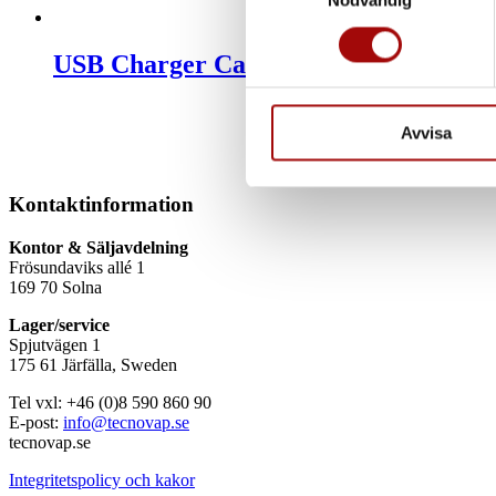
Nödvändig
eller dra tillbaka ditt samtyc
USB Charger Cable
Vi använder enhetsidentifierar
sociala medier och analysera 
till de sociala medier och a
Avvisa
med annan information som du 
Kontaktinformation
Kontor & Säljavdelning
Frösundaviks allé 1
169 70 Solna
Lager/service
Spjutvägen 1
175 61 Järfälla, Sweden
Tel vxl: +46 (0)8 590 860 90
E-post:
info@tecnovap.se
tecnovap.se
Integritetspolicy och kakor