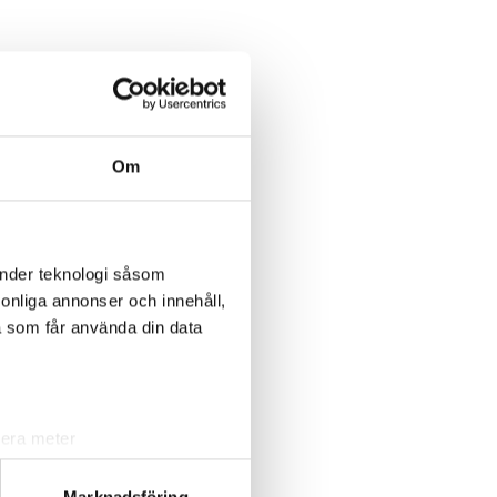
Om
änder teknologi såsom
rsonliga annonser och innehåll,
a som får använda din data
lera meter
ryck)
ljsektionen
. Du kan ändra