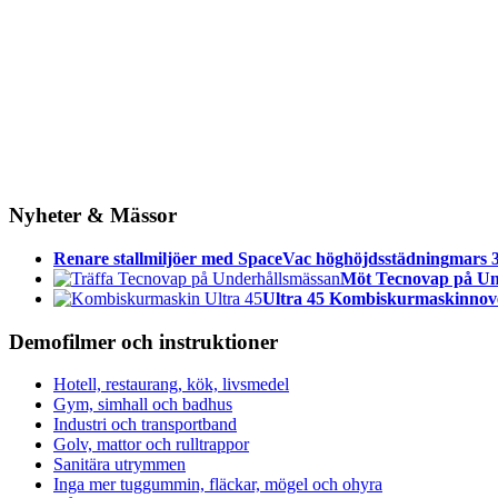
Nyheter & Mässor
Renare stallmiljöer med SpaceVac höghöjdsstädning
mars 3
Möt Tecnovap på Un
Ultra 45 Kombiskurmaskin
nov
Demofilmer och instruktioner
Hotell, restaurang, kök, livsmedel
Gym, simhall och badhus
Industri och transportband
Golv, mattor och rulltrappor
Sanitära utrymmen
Inga mer tuggummin, fläckar, mögel och ohyra