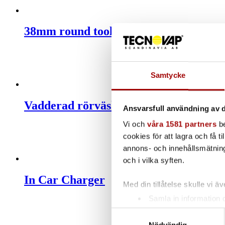
38mm round tool
Samtycke
Vadderad rörväska
Ansvarsfull användning av d
Vi och
våra 1581 partners
be
cookies för att lagra och få t
annons- och innehållsmätning
och i vilka syften.
In Car Charger
Med din tillåtelse skulle vi äve
Samla in information 
Identifiera din enhet 
Samtyckesval
Ta reda på mer om hur dina pe