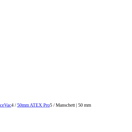
aceVac
4
/
50mm ATEX Pro
5
/
Manschett | 50 mm