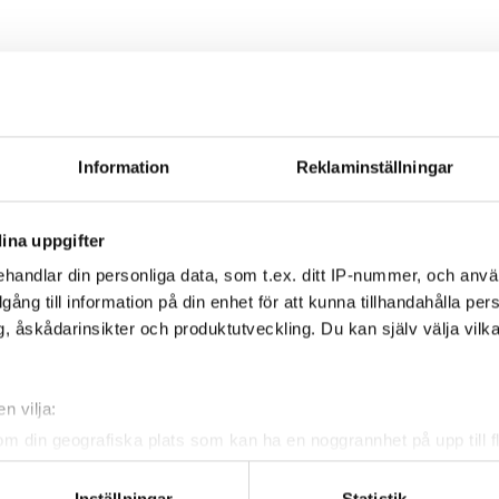
1st
Information
Reklaminställningar
ina uppgifter
handlar din personliga data, som t.ex. ditt IP-nummer, och anv
1st
illgång till information på din enhet för att kunna tillhandahålla pe
, åskådarinsikter och produktutveckling. Du kan själv välja vilk
n vilja:
om din geografiska plats som kan ha en noggrannhet på upp till f
1st
genom att aktivt skanna den för specifika kännetecken (fingeravt
rsonliga uppgifter behandlas och ställ in dina preferenser i
deta