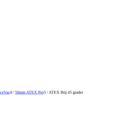
aceVac
4
/
50mm ATEX Pro
5
/
ATEX Böj 45 grader