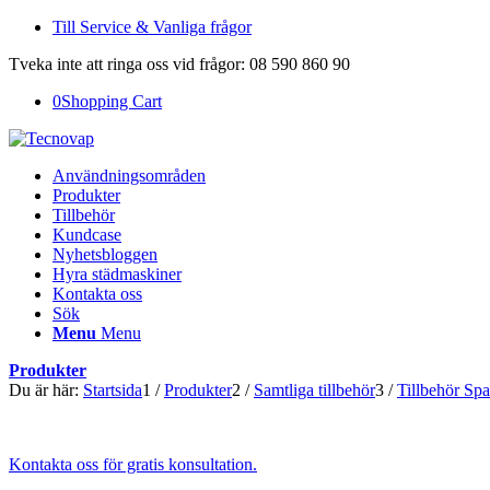
Till Service & Vanliga frågor
Tveka inte att ringa oss vid frågor: 08 590 860 90
0
Shopping Cart
Användningsområden
Produkter
Tillbehör
Kundcase
Nyhetsbloggen
Hyra städmaskiner
Kontakta oss
Sök
Menu
Menu
Produkter
Du är här:
Startsida
1
/
Produkter
2
/
Samtliga tillbehör
3
/
Tillbehör Sp
Kontakta oss för gratis konsultation.