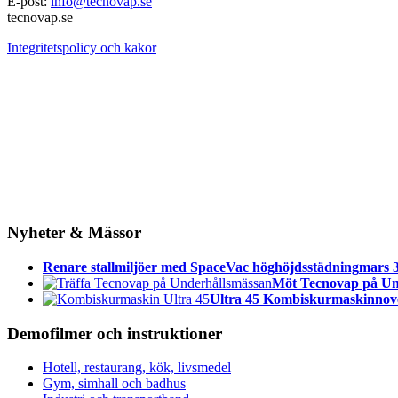
E-post:
info@tecnovap.se
tecnovap.se
Integritetspolicy och kakor
Nyheter & Mässor
Renare stallmiljöer med SpaceVac höghöjdsstädning
mars 3
Möt Tecnovap på Un
Ultra 45 Kombiskurmaskin
nov
Demofilmer och instruktioner
Hotell, restaurang, kök, livsmedel
Gym, simhall och badhus