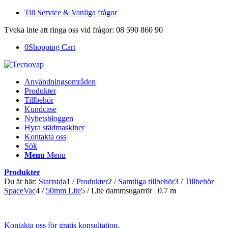
Till Service & Vanliga frågor
Tveka inte att ringa oss vid frågor: 08 590 860 90
0
Shopping Cart
Användningsområden
Produkter
Tillbehör
Kundcase
Nyhetsbloggen
Hyra städmaskiner
Kontakta oss
Sök
Menu
Menu
Produkter
Du är här:
Startsida
1
/
Produkter
2
/
Samtliga tillbehör
3
/
Tillbehör
SpaceVac
4
/
50mm Lite
5
/
Lite dammsugarrör | 0.7 m
Kontakta oss för gratis konsultation.