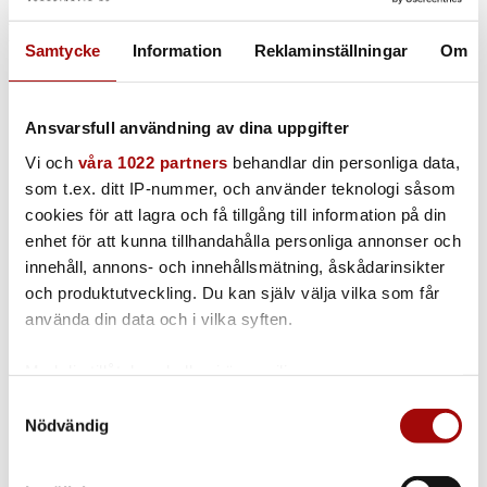
Related products
Samtycke
Information
Reklaminställningar
Om
ATEX Böj 90 grader
Ansvarsfull användning av dina uppgifter
Vi och
våra 1022 partners
behandlar din personliga data,
1st | 50mm | 90 graders vinkel
som t.ex. ditt IP-nummer, och använder teknologi såsom
cookies för att lagra och få tillgång till information på din
enhet för att kunna tillhandahålla personliga annonser och
innehåll, annons- och innehållsmätning, åskådarinsikter
ATEX Adapter slang till rör
och produktutveckling. Du kan själv välja vilka som får
använda din data och i vilka syften.
1st | 50mm
Med din tillåtelse skulle vi även vilja:
Samla in information om din geografiska plats
Samtyckesval
Nödvändig
som kan ha en noggrannhet på upp till flera meter
Hållare telefonmonitor
Identifiera din enhet genom att aktivt skanna den
för specifika kännetecken (fingeravtryck)