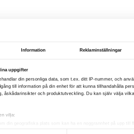
5st | 1.6m | 50mm
Information
Reklaminställningar
ina uppgifter
handlar din personliga data, som t.ex. ditt IP-nummer, och anv
1st
illgång till information på din enhet för att kunna tillhandahålla pe
, åskådarinsikter och produktutveckling. Du kan själv välja vilk
n vilja:
om din geografiska plats som kan ha en noggrannhet på upp till f
1st
genom att aktivt skanna den för specifika kännetecken (fingeravt