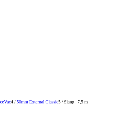
aceVac
4
/
50mm External Classic
5
/
Slang | 7,5 m