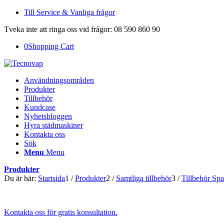
Till Service & Vanliga frågor
Tveka inte att ringa oss vid frågor: 08 590 860 90
0
Shopping Cart
Användningsområden
Produkter
Tillbehör
Kundcase
Nyhetsbloggen
Hyra städmaskiner
Kontakta oss
Sök
Menu
Menu
Produkter
Du är här:
Startsida
1
/
Produkter
2
/
Samtliga tillbehör
3
/
Tillbehör Sp
Kontakta oss för gratis konsultation.