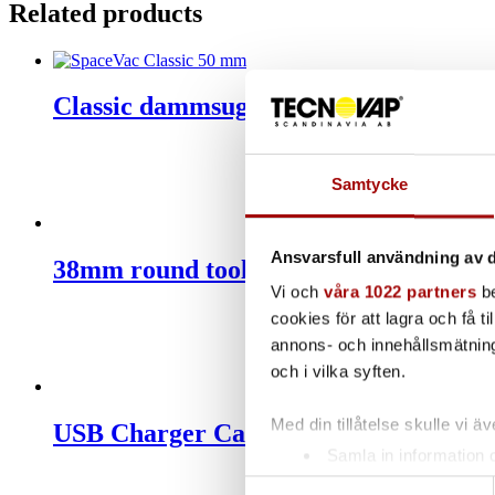
Related products
Classic dammsugarrör | 1.6 m
Samtycke
Ansvarsfull användning av d
38mm round tool
Vi och
våra 1022 partners
be
cookies för att lagra och få t
annons- och innehållsmätning
och i vilka syften.
Med din tillåtelse skulle vi äve
USB Charger Cable
Samla in information 
Identifiera din enhet 
Samtyckesval