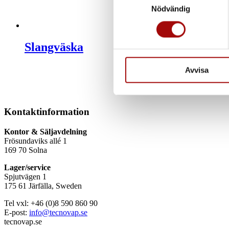
Ta reda på mer om hur dina pe
Nödvändig
eller dra tillbaka ditt samtyc
Slangväska
Vi använder enhetsidentifierar
sociala medier och analysera 
till de sociala medier och a
Avvisa
med annan information som du 
Kontaktinformation
Kontor & Säljavdelning
Frösundaviks allé 1
169 70 Solna
Lager/service
Spjutvägen 1
175 61 Järfälla, Sweden
Tel vxl: +46 (0)8 590 860 90
E-post:
info@tecnovap.se
tecnovap.se