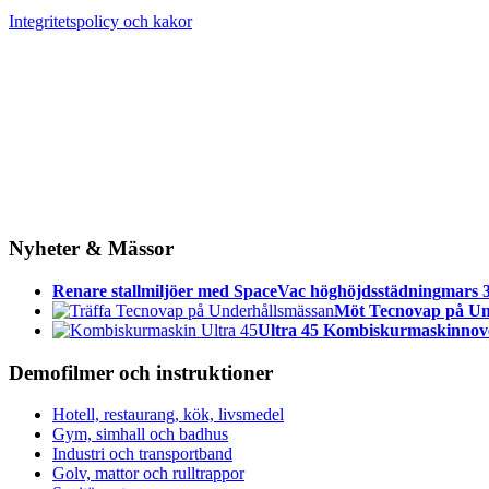
Integritetspolicy och kakor
Nyheter & Mässor
Renare stallmiljöer med SpaceVac höghöjdsstädning
mars 3
Möt Tecnovap på Un
Ultra 45 Kombiskurmaskin
nov
Demofilmer och instruktioner
Hotell, restaurang, kök, livsmedel
Gym, simhall och badhus
Industri och transportband
Golv, mattor och rulltrappor