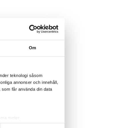
Om
änder teknologi såsom
rsonliga annonser och innehåll,
a som får använda din data
lera meter
ryck)