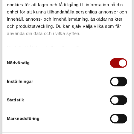
cookies för att lagra och få tillgång till information på din
enhet för att kunna tillhandahålla personliga annonser och
innehåll, annons- och innehållsmätning, åskådarinsikter
och produktutveckling. Du kan själv välja vilka som får
135 degree head
använda din data och i vilka syften.
1st | 50mm | 135 graders vinkel
Med din tillåtelse skulle vi även vilja:
Samla in information om din geografiska plats som
Samtyckesval
Nödvändig
kan ha en noggrannhet på upp till flera meter
Identifiera din enhet genom att aktivt skanna den för
specifika kännetecken (fingeravtryck)
Inställningar
Ta reda på mer om hur dina personliga uppgifter
behandlas och ställ in dina preferenser i
detaljsektionen
.
Du kan ändra eller dra tillbaka ditt samtycke när som
Statistik
helst från cookie-förklaringen.
Marknadsföring
Vi använder enhetsidentifierare för att anpassa innehållet
och annonserna till användarna, tillhandahålla funktioner