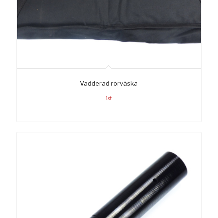
Vadderad rörväska
1st