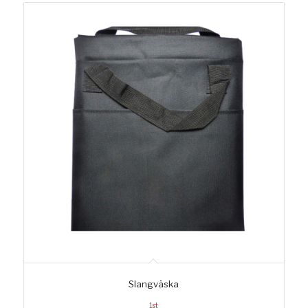
Slangväska
1st