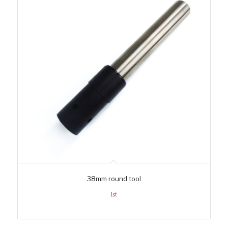
38mm round tool
1st