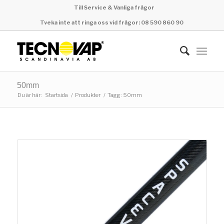
Till Service & Vanliga frågor
Tveka inte att ringa oss vid frågor: 08 590 860 90
50mm
Du är här:
Startsida
/
Produkter
/
Tagg: 50mm