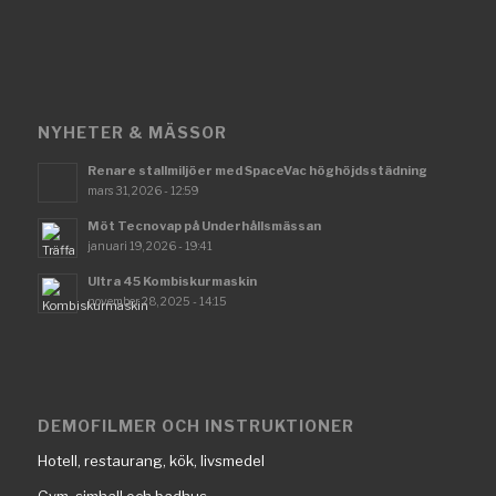
NYHETER & MÄSSOR
Renare stallmiljöer med SpaceVac höghöjdsstädning
mars 31, 2026 - 12:59
Möt Tecnovap på Underhållsmässan
januari 19, 2026 - 19:41
Ultra 45 Kombiskurmaskin
november 28, 2025 - 14:15
DEMOFILMER OCH INSTRUKTIONER
Hotell, restaurang, kök, livsmedel