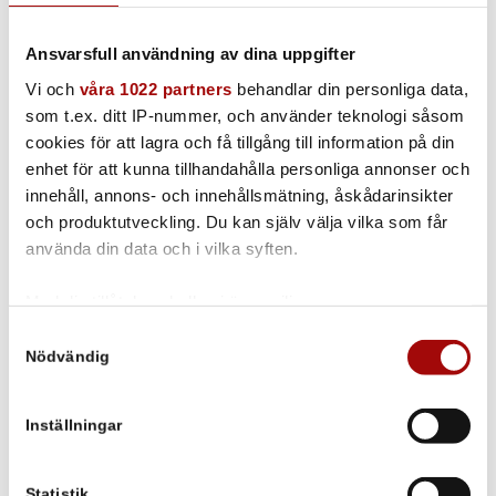
Ansvarsfull användning av dina uppgifter
Vi och
våra 1022 partners
behandlar din personliga data,
som t.ex. ditt IP-nummer, och använder teknologi såsom
SÅ FUNKAR
cookies för att lagra och få tillgång till information på din
ÅNGTVÄTT PÅ
enhet för att kunna tillhandahålla personliga annonser och
TEXTILIER
innehåll, annons- och innehållsmätning, åskådarinsikter
och produktutveckling. Du kan själv välja vilka som får
använda din data och i vilka syften.
Med ånga får du lätt bort tuggummi,
Med din tillåtelse skulle vi även vilja:
fett, proteiner, fläckar annan smuts
Samla in information om din geografiska plats som
Samtyckesval
från textilier. Se vår film som visar hur
Nödvändig
kan ha en noggrannhet på upp till flera meter
ångtvätt används för bland annat
Identifiera din enhet genom att aktivt skanna den för
sätesrengöring.
specifika kännetecken (fingeravtryck)
Inställningar
Ta reda på mer om hur dina personliga uppgifter
behandlas och ställ in dina preferenser i
detaljsektionen
.
Du kan ändra eller dra tillbaka ditt samtycke när som
Statistik