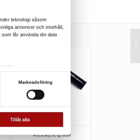
änder teknologi såsom
rsonliga annonser och innehåll,
a som får använda din data
a meter
k)
ljsektionen
. Du kan ändra
Marknadsföring
andahålla funktioner för
n information från din enhet
 tur kombinera informationen
Tillåt alla
deras tjänster.
ATEX Böj 90 grader