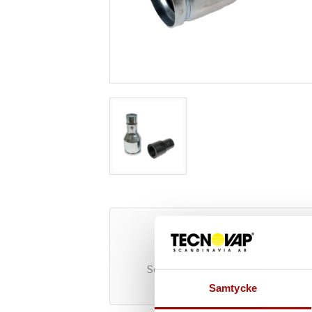
Kontakta oss för gratis
konsultation.
Som företag kan du både hyra och
köpa utrustning hos oss.
Samtycke