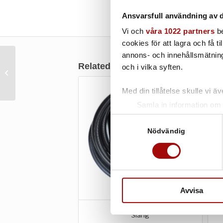
Ansvarsfull användning av d
Vi och
våra 1022 partners
be
cookies för att lagra och få t
annons- och innehållsmätning
Related products
och i vilka syften.
Vadderad rörväska
Med din tillåtelse skulle vi äve
Samla in information om 
Identifiera din enhet gen
Samtyckesval
Ta reda på mer om hur dina pe
Nödvändig
eller dra tillbaka ditt samtyc
Vi använder enhetsidentifierar
sociala medier och analysera 
till de sociala medier och a
Avvisa
med annan information som du 
Slang