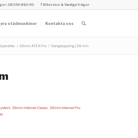
rågor: 08 590 860 90
Till Service & Vanliga frågor
yra städmaskiner
Kontakta oss
 SpaceVac
/
38mm ATEX Pro
/
Slangkoppling | 38 mm
mm
System
,
38mm Internal Classic
,
38mm Internal Pro
,
er