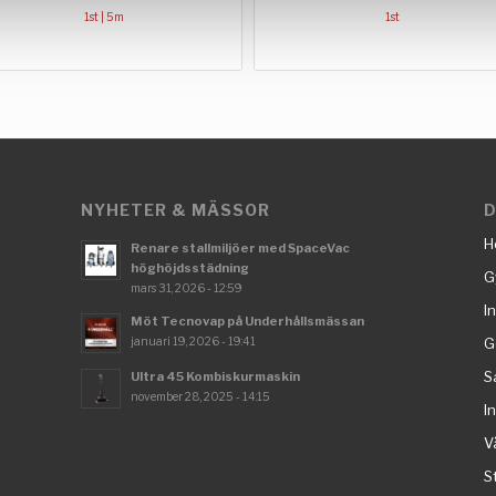
1st | 5m
1st
NYHETER & MÄSSOR
D
H
Renare stallmiljöer med SpaceVac
höghöjdsstädning
G
mars 31, 2026 - 12:59
I
Möt Tecnovap på Underhållsmässan
januari 19, 2026 - 19:41
G
S
Ultra 45 Kombiskurmaskin
november 28, 2025 - 14:15
I
V
S