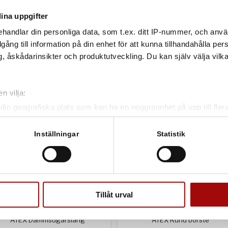
ina uppgifter
handlar din personliga data, som t.ex. ditt IP-nummer, och anv
illgång till information på din enhet för att kunna tillhandahålla pe
, åskådarinsikter och produktutveckling. Du kan själv välja vilk
n vilja:
din geografiska plats som kan ha en noggrannhet på upp till fler
om att aktivt skanna den för specifika kännetecken (fingeravtryc
rsonliga uppgifter behandlas och ställ in dina preferenser i
deta
Inställningar
Statistik
ke när som helst från cookie-förklaringen.
e för att anpassa innehållet och annonserna till användarna, tillh
vår trafik. Vi vidarebefordrar även sådana identifierare och anna
nnons- och analysföretag som vi samarbetar med. Dessa kan i sin
Tillåt urval
har tillhandahållit eller som de har samlat in när du har använt 
ATEX Dammsugarslang
ATEX Rund borste