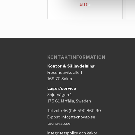
1st | 3m
KONTAKTINFORMATION
Kontor & Säljavdelning
Frösundaviks allé 1
169 70 Solna
Lager/service
Spjutvägen 1
175 61 Järfälla, Sweden
Tel vxl: +46 (0)8 590 860 90
E-post:
info@tecnovap.se
tecnovap.se
Integritetspolicy och kakor