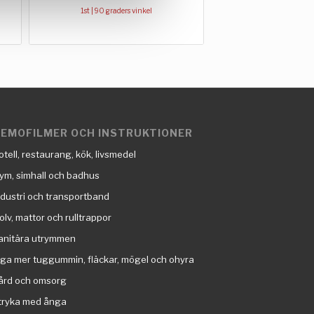
1st | 90 graders vinkel
EMOFILMER OCH INSTRUKTIONER
otell, restaurang, kök, livsmedel
ym, simhall och badhus
ndustri och transportband
olv, mattor och rulltrappor
anitära utrymmen
nga mer tuggummin, fläckar, mögel och ohyra
ård och omsorg
tryka med ånga