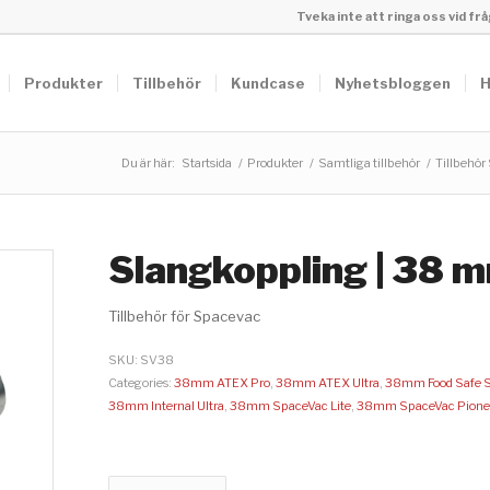
Tveka inte att ringa oss vid f
Produkter
Tillbehör
Kundcase
Nyhetsbloggen
H
Du är här:
Startsida
/
Produkter
/
Samtliga tillbehör
/
Tillbehör
Slangkoppling | 38 
Tillbehör för Spacevac
SKU:
SV38
Categories:
38mm ATEX Pro
,
38mm ATEX Ultra
,
38mm Food Safe 
38mm Internal Ultra
,
38mm SpaceVac Lite
,
38mm SpaceVac Pione