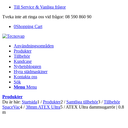
Till Service & Vanliga frågor
Tveka inte att ringa oss vid frågor: 08 590 860 90
0
Shopping Cart
Användningsområden
Produkter
Tillbehör
Kundcase
Nyhetsbloggen
Hyra städmaskiner
Kontakta oss
Sök
Menu
Menu
Produkter
Du är här:
Startsida
1
/
Produkter
2
/
Samtliga tillbehör
3
/
Tillbehör
SpaceVac
4
/
38mm ATEX Ultra
5
/
ATEX Ultra dammsugarrör | 0.8
m