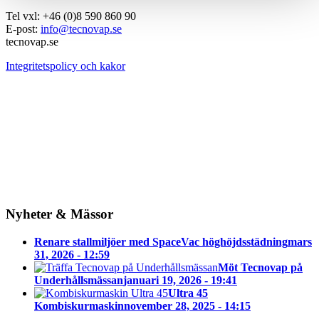
Tel vxl: +46 (0)8 590 860 90
E-post:
info@tecnovap.se
tecnovap.se
Integritetspolicy och kakor
Nyheter & Mässor
Renare stallmiljöer med SpaceVac höghöjdsstädning
mars
31, 2026 - 12:59
Möt Tecnovap på
Underhållsmässan
januari 19, 2026 - 19:41
Ultra 45
Kombiskurmaskin
november 28, 2025 - 14:15