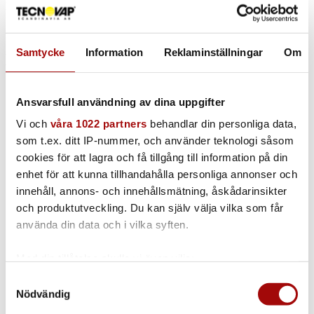
Diameter: 38 mm
Artnr: SVA38/08-ULTRA
Samtycke
Information
Reklaminställningar
Om
Related products
Ansvarsfull användning av dina uppgifter
Food Safe Dammsugarrör | 0.8 m
Vi och
våra 1022 partners
behandlar din personliga data,
som t.ex. ditt IP-nummer, och använder teknologi såsom
1st | 0.8m | 38mm
cookies för att lagra och få tillgång till information på din
enhet för att kunna tillhandahålla personliga annonser och
innehåll, annons- och innehållsmätning, åskådarinsikter
och produktutveckling. Du kan själv välja vilka som får
Ultra dammsugarrör | 0.8 m
använda din data och i vilka syften.
1st | 0.8m | 38mm
Med din tillåtelse skulle vi även vilja:
Samla in information om din geografiska plats
Samtyckesval
Nödvändig
som kan ha en noggrannhet på upp till flera meter
Identifiera din enhet genom att aktivt skanna den