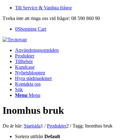
Till Service & Vanliga frågor
Tveka inte att ringa oss vid frågor: 08 590 860 90
0
Shopping Cart
Användningsområden
Produkter
Tillbehör
Kundcase
Nyhetsbloggen
Hyra städmaskiner
Kontakta oss
Sök
Menu
Menu
Inomhus bruk
Du är här:
Startsida
1
/
Produkter
2
/
Tagg: Inomhus bruk
Sortera utifrån
Default