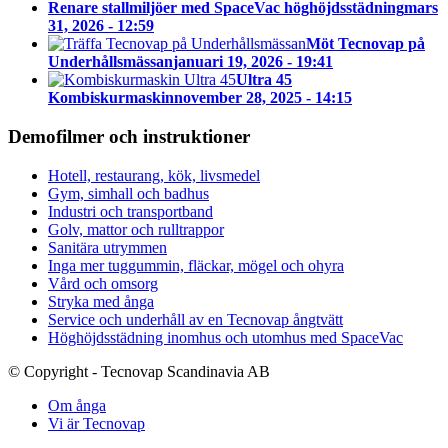
Renare stallmiljöer med SpaceVac höghöjdsstädning
mars
31, 2026 - 12:59
Möt Tecnovap på
Underhållsmässan
januari 19, 2026 - 19:41
Ultra 45
Kombiskurmaskin
november 28, 2025 - 14:15
Demofilmer och instruktioner
Hotell, restaurang, kök, livsmedel
Gym, simhall och badhus
Industri och transportband
Golv, mattor och rulltrappor
Sanitära utrymmen
Inga mer tuggummin, fläckar, mögel och ohyra
Vård och omsorg
Stryka med ånga
Service och underhåll av en Tecnovap ångtvätt
Höghöjdsstädning inomhus och utomhus med SpaceVac
© Copyright - Tecnovap Scandinavia AB
Om ånga
Vi är Tecnovap