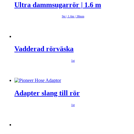
Ultra dammsugarrör | 1.6 m
9st | 1.6m | 38mm
Vadderad rörväska
1st
Adapter slang till rör
1st