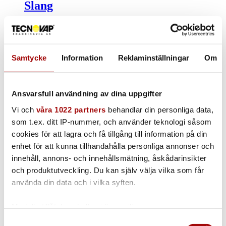
Slang
1st | 3m
Samtycke
Information
Reklaminställningar
Om
Slang
Ansvarsfull användning av dina uppgifter
1st | 5m
Vi och
våra 1022 partners
behandlar din personliga data,
som t.ex. ditt IP-nummer, och använder teknologi såsom
cookies för att lagra och få tillgång till information på din
enhet för att kunna tillhandahålla personliga annonser och
Böj 90 grader
innehåll, annons- och innehållsmätning, åskådarinsikter
och produktutveckling. Du kan själv välja vilka som får
1st | 38mm | 90 graders vinkel
använda din data och i vilka syften.
Med din tillåtelse skulle vi även vilja:
Samla in information om din geografiska plats
Samtyckesval