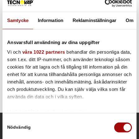
Samtycke
Information
Reklaminställningar
Om
ATEX Straight Head
1st
Ansvarsfull användning av dina uppgifter
Vi och
våra 1022 partners
behandlar din personliga data,
som t.ex. ditt IP-nummer, och använder teknologi såsom
ATEX Golv- och väggmunstycke 300 mm
cookies för att lagra och få tillgång till information på din
enhet för att kunna tillhandahålla personliga annonser och
1st
innehåll, annons- och innehållsmätning, åskådarinsikter
och produktutveckling. Du kan själv välja vilka som får
använda din data och i vilka syften.
Med din tillåtelse skulle vi även vilja:
Samla in information om din geografiska plats som
Samtyckesval
Nödvändig
kan ha en noggrannhet på upp till flera meter
KONTAKTINFORMATION
Identifiera din enhet genom att aktivt skanna den för