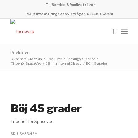
Till Service & Vanliga frågor
Tveka inte att ringa oss vid frågor: 08 590 860 90
Produkter
Du är här:
Startsida
/
Produkter
/
Samtliga tillbehör
/
Tillbehör SpaceVac
/
38mm Internal Classic
/
Böj 45 grader
Böj 45 grader
Tillbehör för Spacevac
SKU:
SV38/45H