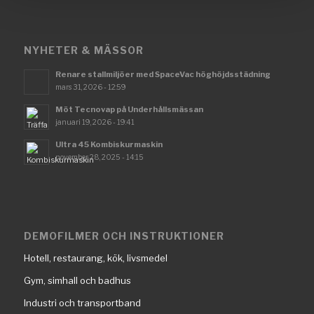
NYHETER & MÄSSOR
Renare stallmiljöer med SpaceVac höghöjdsstädning
mars 31, 2026 - 12:59
Möt Tecnovap på Underhållsmässan
januari 19, 2026 - 19:41
Ultra 45 Kombiskurmaskin
november 28, 2025 - 14:15
DEMOFILMER OCH INSTRUKTIONER
Hotell, restaurang, kök, livsmedel
Gym, simhall och badhus
Industri och transportband