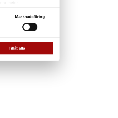
lera meter
ryck)
ljsektionen
. Du kan ändra
Marknadsföring
andahålla funktioner för
n information från din enhet
 tur kombinera informationen
Tillåt alla
deras tjänster.