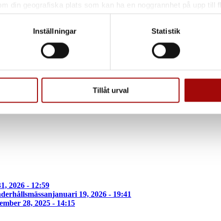
om din geografiska plats som kan ha en noggrannhet på upp till f
genom att aktivt skanna den för specifika kännetecken (fingeravt
rsonliga uppgifter behandlas och ställ in dina preferenser i
deta
Inställningar
Statistik
ke när som helst från cookie-förklaringen.
e för att anpassa innehållet och annonserna till användarna, tillh
vår trafik. Vi vidarebefordrar även sådana identifierare och anna
nnons- och analysföretag som vi samarbetar med. Dessa kan i sin
Tillåt urval
har tillhandahållit eller som de har samlat in när du har använt 
1, 2026 - 12:59
derhållsmässan
januari 19, 2026 - 19:41
ember 28, 2025 - 14:15