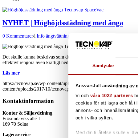
NYHET | Höghöjdsstädning med ånga
0 Kommentarer
/
i
Info ångtvättning
,
Nyheter
,
SpaceVac
,
Uncategorize
Det skulle kunna beskrivas som det bästa från två världar. En kombin
effektivt rengöra även kraftigt nedsmutsade ytor på höga höjder med h
Samtycke
Läs mer
https://tecnovap.se/wp-content/uploads/2022/03/Hoghojdsstadning
Ansvarsfull användning av d
content/uploads/2017/10/tecnovap_black_300x138-300x138.png
Joa
Vi och
våra 1022 partners
be
Kontaktinformation
cookies för att lagra och få t
annons- och innehållsmätning
Kontor & Säljavdelning
och i vilka syften.
Frösundaviks allé 1
169 70 Solna
Med din tillåtelse skulle vi äve
Lager/service