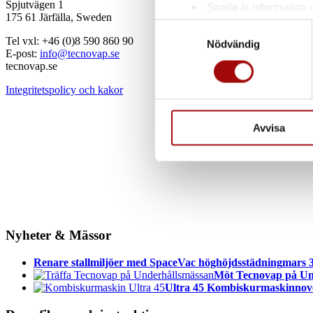
Spjutvägen 1
Samla in information 
175 61 Järfälla, Sweden
Identifiera din enhet 
Samtyckesval
Tel vxl: +46 (0)8 590 860 90
Ta reda på mer om hur dina pe
Nödvändig
E-post:
info@tecnovap.se
eller dra tillbaka ditt samtyc
tecnovap.se
Integritetspolicy och kakor
Vi använder enhetsidentifierar
sociala medier och analysera 
till de sociala medier och a
Avvisa
med annan information som du 
Nyheter & Mässor
Renare stallmiljöer med SpaceVac höghöjdsstädning
mars 3
Möt Tecnovap på Un
Ultra 45 Kombiskurmaskin
nov