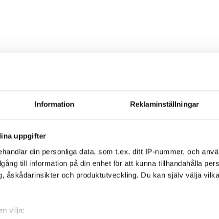
d
ation av Tecnovaps professionella ångtvättar och det
prisbelönade Spac
jälp av ånga.
Information
Reklaminställningar
-med-anga-Tecnovap-SpaceVac-1.webp
2028
2028
Joakim Johansson
htt
ina uppgifter
kim Johansson
2022-03-04 15:37:44
2022-09-07 13:55:53
NYHET | Högh
handlar din personliga data, som t.ex. ditt IP-nummer, och anv
illgång till information på din enhet för att kunna tillhandahålla pe
, åskådarinsikter och produktutveckling. Du kan själv välja vilk
n vilja: