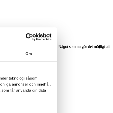
eVac-systemet
för höghöjdsstädning. Något som nu gör det möjligt att
Om
ps://tecnovap.se/wp-
öjdsstädning med ånga
änder teknologi såsom
rsonliga annonser och innehåll,
a som får använda din data