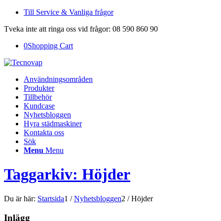
Till Service & Vanliga frågor
Tveka inte att ringa oss vid frågor: 08 590 860 90
0
Shopping Cart
Användningsområden
Produkter
Tillbehör
Kundcase
Nyhetsbloggen
Hyra städmaskiner
Kontakta oss
Sök
Menu
Menu
Taggarkiv: Höjder
Du är här:
Startsida
1
/
Nyhetsbloggen
2
/
Höjder
Inlägg