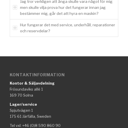
Jag tror verkligen att ånga skulle vara något för mig
men skulle vilja prova hur det fungerar innan jag
bestämmer mig, går det att hyra en maskin?
Hur fungerar det med service, underhåll, reparationer
och reservdelar?
KONTAKTINFORMATION
Kontor & Säljavdelning
Frösundaviks allé 1
169 70 Solna
Lager/service
Spjutvägen 1
175 61 Järfälla, Sweden
Tel vxl: +46 (0)8 590 860 90