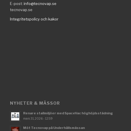
E-post:
info@tecnovap.se
tecnovap.se
Integritetspolicy och kakor
NYHETER & MÄSSOR
Renare stallmiljöer med SpaceVac höghöjdsstädning
mars 31, 2026 - 12:59
Möt Tecnovap på Underhållsmässan