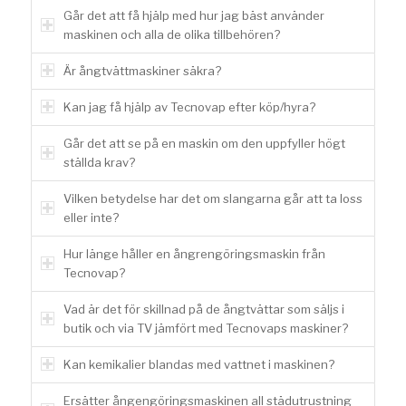
Går det att få hjälp med hur jag bäst använder
maskinen och alla de olika tillbehören?
Är ångtvättmaskiner säkra?
Kan jag få hjälp av Tecnovap efter köp/hyra?
Går det att se på en maskin om den uppfyller högt
ställda krav?
Vilken betydelse har det om slangarna går att ta loss
eller inte?
Hur länge håller en ångrengöringsmaskin från
Tecnovap?
Vad är det för skillnad på de ångtvättar som säljs i
butik och via TV jämfört med Tecnovaps maskiner?
Kan kemikalier blandas med vattnet i maskinen?
Ersätter ångengöringsmaskinen all städutrustning