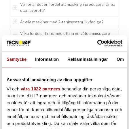
Varför är det en fördel att maskinen producerar ånga
utan avbrott?
Är alla maskiner med 2-tanksystem likvärdiga?
Vilka fördelar finns med att ha en våtdammsugare
också?
Varför har en del maskiner en behållare för
rengöringsmedel?
Samtycke
Information
Reklaminställningar
Om
Vart tar smutsen vägen? Hur samlas smutsen upp?
Ansvarsfull användning av dina uppgifter
Går det att rengöra mattor med ånga?
Vi och
våra 1022 partners
behandlar din personliga data,
Hur eliminerar ångan löss och kvalster?
som t.ex. ditt IP-nummer, och använder teknologi såsom
cookies för att lagra och få tillgång till information på din
Kan ånga användas på vinyl-, linoleum- och trägolv?
Försvinner polish och vax också?
enhet för att kunna tillhandahålla personliga annonser och
innehåll, annons- och innehållsmätning, åskådarinsikter
Fungerar ånga också för att eliminera djurhår från
och produktutveckling. Du kan själv välja vilka som får
mattor och möbler?