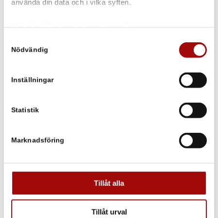
använda din data och i vilka syften.
Har dammsugaren HEPA - filter?
Med din tillåtelse skulle vi även vilja:
Vilka är det vanligaste användningsområdena för en
Samla in information om din geografiska plats som
Samtyckesval
ångtvätt?
Nödvändig
kan ha en noggrannhet på upp till flera meter
Identifiera din enhet genom att aktivt skanna den för
Vilka golv går det att rengöra en Duplex golvtvätt?
specifika kännetecken (fingeravtryck)
Inställningar
Hur fungerar en Duplex golvtvättmaskin?
Ta reda på mer om hur dina personliga uppgifter
behandlas och ställ in dina preferenser i
detaljsektionen
.
Om Duplex golvtvätt är så effektiv, vad är det för nytta
Du kan ändra eller dra tillbaka ditt samtycke när som
Statistik
med att ha ånga också?
helst från cookie-förklaringen.
Kan jag använda en Duplex golvtvätt för att rengör
Marknadsföring
rulltrappor och rullband?
Vi använder enhetsidentifierare för att anpassa innehållet
och annonserna till användarna, tillhandahålla funktioner
Är det svårt att använda en Duplexmaskin?
för sociala medier och analysera vår trafik. Vi
vidarebefordrar även sådana identifierare och annan
Tar det inte väldigt lång tid att rengöra stora ytor med
Tillåt alla
information från din enhet till de sociala medier och
en så liten maskin?
annons- och analysföretag som vi samarbetar med.
Tillåt urval
Hur är det med service och reservdelar?
Dessa kan i sin tur kombinera informationen med annan