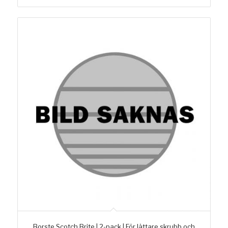
Borste Scotch Brite | 2-pack | För lättare skrubb och