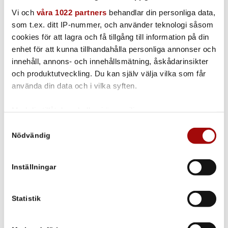
Vi och
våra 1022 partners
behandlar din personliga data,
som t.ex. ditt IP-nummer, och använder teknologi såsom
cookies för att lagra och få tillgång till information på din
enhet för att kunna tillhandahålla personliga annonser och
innehåll, annons- och innehållsmätning, åskådarinsikter
Borste Svart Ø 0,5 | 2-pack | För hårda underlag
och produktutveckling. Du kan själv välja vilka som får
340mm | 420mm | 620mm
använda din data och i vilka syften.
Med din tillåtelse skulle vi även vilja:
Samla in information om din geografiska plats som
Samtyckesval
Nödvändig
kan ha en noggrannhet på upp till flera meter
Identifiera din enhet genom att aktivt skanna den för
specifika kännetecken (fingeravtryck)
Inställningar
Ta reda på mer om hur dina personliga uppgifter
behandlas och ställ in dina preferenser i
detaljsektionen
.
Du kan ändra eller dra tillbaka ditt samtycke när som
Statistik
helst från cookie-förklaringen.