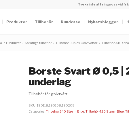
Tveka inte att ringa oss vid f
Produkter
Tillbehör
Kundcase
Nyhetsbloggen
H
da
/
Produkter
/
Samtliga tillbehör
/
Tillbehör Duplex Golvtvättar
/
Tillbehör 340 Ste
Borste Svart Ø 0,5 | 
underlag
Tillbehör för golvtvätt
SKU:
190118,190108,190208
Categories:
Tillbehör 340 Steam Blue
,
Tillbehör 420 Steam Blue
,
Ti