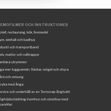
EMOFILMER OCH INSTRUKTIONER
otell, restaurang, kök, livsmedel
ym, simhall och badhus
ndustri och transportband
olv, mattor och rulltrappor
anitära utrymmen
nga mer tuggummin, fläckar, mögel och ohyra
ård och omsorg
tryka med ånga
ervice och underhåll av en Tecnovap ångtvätt
öghöjdsstädning inomhus och utomhus med
paceVac