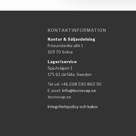
KONTAKTINFORMATION
Kontor & Säljavdelning
Frösundaviks allé 1
169 70 Solna
Lager/service
Spjutvägen 1
175 61 Järfälla, Sweden
Tel vxl: +46 (0)8 590 860 90
E-post:
info@tecnovap.se
tecnovap.se
Integritetspolicy och kakor