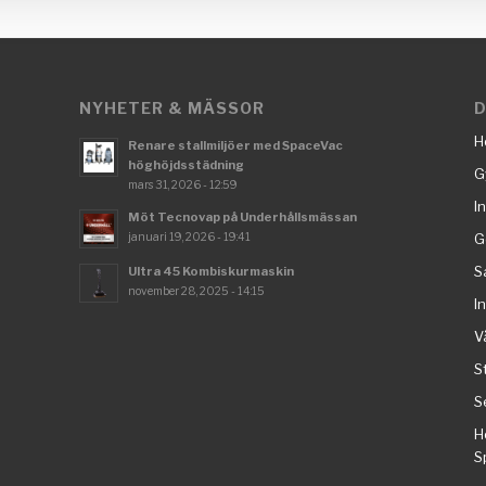
NYHETER & MÄSSOR
D
H
Renare stallmiljöer med SpaceVac
höghöjdsstädning
G
mars 31, 2026 - 12:59
I
Möt Tecnovap på Underhållsmässan
januari 19, 2026 - 19:41
G
S
Ultra 45 Kombiskurmaskin
november 28, 2025 - 14:15
I
V
S
S
H
S