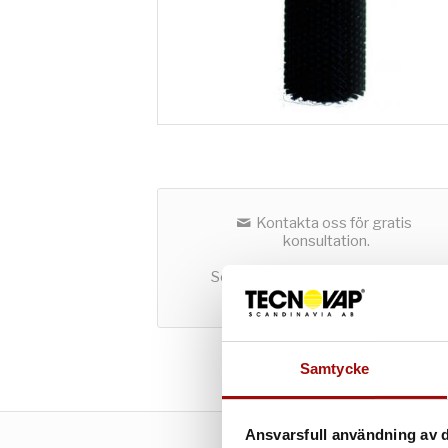
Kontakta oss för gratis
konsultation.
Som företag kan du både hyra och
köpa utrustning hos oss.
Samtycke
Ansvarsfull användning av d