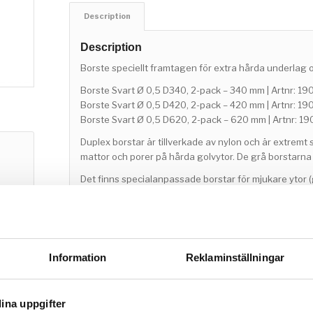
Description
Description
Borste speciellt framtagen för extra hårda underlag o
Borste Svart Ø 0,5 D340, 2-pack – 340 mm | Artnr: 19
Borste Svart Ø 0,5 D420, 2-pack – 420 mm | Artnr: 1
Borste Svart Ø 0,5 D620, 2-pack – 620 mm | Artnr: 1
Duplex borstar är tillverkade av nylon och är extremt 
mattor och porer på hårda golvytor. De grå borstarna 
Det finns specialanpassade borstar för mjukare ytor (g
och polering (bruna borstar).
Säkerställ att borstarna du köper hos oss har s
inte att kontakta oss om du har frågor eller om d
Information
Reklaminställningar
ina uppgifter