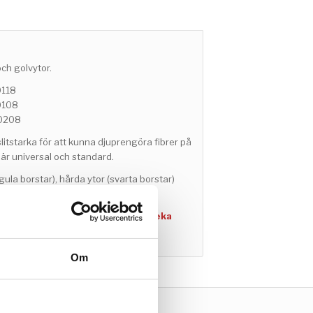
ch golvytor.
0118
90108
90208
slitstarka för att kunna djuprengöra fibrer på
är universal och standard.
ula borstar), hårda ytor (svarta borstar)
amma bredd som din golvtvätt. Tveka
u behöver hjälp att välja borstar.
Om