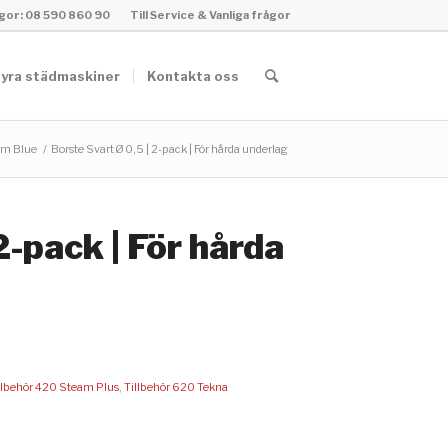
rågor: 08 590 860 90
Till Service & Vanliga frågor
yra städmaskiner
Kontakta oss
am Blue
/
Borste Svart Ø 0,5 | 2-pack | För hårda underlag
2-pack | För hårda
llbehör 420 Steam Plus
,
Tillbehör 620 Tekna