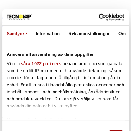
Eluppvärmda högtryckstvättar löser en
mängd problem
Samtycke
Information
Reklaminställningar
Om
i
Idroelectric
En mycket vanlig metod vid industriell rengöring är som bekant
högtryckstvätt. Men många gånger är nackdelarna fler än fördelarna.
Ansvarsfull användning av dina uppgifter
Som att stora mängder vatten förbrukas och nästan alltid måste
kompletteras med kemikalier. Vilket ger till följd att allt spill från
Vi och
våra 1022 partners
behandlar din personliga data,
vatten och kemikalier många gånger blir både svårt och tidskrävande
som t.ex. ditt IP-nummer, och använder teknologi såsom
att suga upp.
Läs mer
cookies för att lagra och få tillgång till information på din
enhet för att kunna tillhandahålla personliga annonser och
https://tecnovap.se/wp-content/uploads/2018/12/Citygross.png
584
innehåll, annons- och innehållsmätning, åskådarinsikter
1113
Henrik Susenbeth
https://tecnovap.se/wp-
content/uploads/2017/10/tecnovap_black_300x138-300x138.png
och produktutveckling. Du kan själv välja vilka som får
Henrik Susenbeth
2018-12-10 20:25:42
2019-10-12
använda din data och i vilka syften.
16:45:47
Eluppvärmda högtryckstvättar löser en mängd problem
Kontaktinformation
Med din tillåtelse skulle vi även vilja:
Samla in information om din geografiska plats
Samtyckesval
Kontor & Säljavdelning