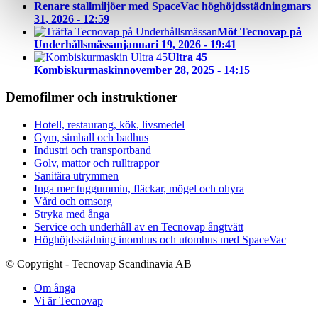
Renare stallmiljöer med SpaceVac höghöjdsstädning
mars
31, 2026 - 12:59
Möt Tecnovap på
Underhållsmässan
januari 19, 2026 - 19:41
Ultra 45
Kombiskurmaskin
november 28, 2025 - 14:15
Demofilmer och instruktioner
Hotell, restaurang, kök, livsmedel
Gym, simhall och badhus
Industri och transportband
Golv, mattor och rulltrappor
Sanitära utrymmen
Inga mer tuggummin, fläckar, mögel och ohyra
Vård och omsorg
Stryka med ånga
Service och underhåll av en Tecnovap ångtvätt
Höghöjdsstädning inomhus och utomhus med SpaceVac
© Copyright - Tecnovap Scandinavia AB
Om ånga
Vi är Tecnovap