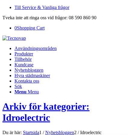
Till Service & Vanliga frågor
Tveka inte att ringa oss vid frågor: 08 590 860 90
0
Shopping Cart
Användningsområden
Produkter
Tillbehör
Kundcase
Nyhetsbloggen
Hyra städmaskiner
Kontakta oss
Sök
Menu
Menu
Arkiv för kategorier:
Idroelectric
Du är här:
Startsida
1
/
Nyhetsbloggen
2
/
Idroelectric