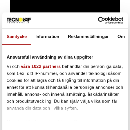
Samtycke
Information
Reklaminställningar
Om
ÅNGRENGÖRING AV
MEKANISK INDUSTRI
Ansvarsfull användning av dina uppgifter
Ta en titt på filmen som beskriver hur det går till att rengöra
Vi och
våra 1022 partners
behandlar din personliga data,
inom mekanisk industri. Maskinen släpper ut en minimal
som t.ex. ditt IP-nummer, och använder teknologi såsom
mängd vatten och löser både oljor och fett.
cookies för att lagra och få tillgång till information på din
Vill du sedan veta mer, eller få en demostration på plats, så
enhet för att kunna tillhandahålla personliga annonser och
är du varmt välkommen att kontakta oss.
innehåll, annons- och innehållsmätning, åskådarinsikter
och produktutveckling. Du kan själv välja vilka som får
Se fler demofilmer
använda din data och i vilka syften.
Med din tillåtelse skulle vi även vilja:
Samla in information om din geografiska plats som