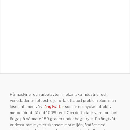
På maskiner och arbetsytor i mekaniska industrier och
verkstäder är fett och oljor ofta ett stort problem. Som man
löser lätt med våra
ångtvättar
som är en mycket effektiv
metod för att få det 100% rent. Och detta tack vare torr, het
ånga på närmare 180 grader under högt tryck. En ångtvätt
är dessutom mycket skonsam mot miljön jämfört med