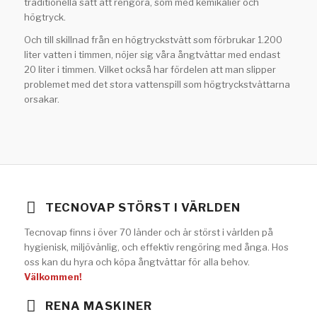
traditionella sätt att rengöra, som med kemikalier och
högtryck.
Och till skillnad från en högtryckstvätt som förbrukar 1.200
liter vatten i timmen, nöjer sig våra ångtvättar med endast
20 liter i timmen. Vilket också har fördelen att man slipper
problemet med det stora vattenspill som högtryckstvättarna
orsakar.
TECNOVAP STÖRST I VÄRLDEN
Tecnovap finns i över 70 länder och är störst i världen på
hygienisk, miljövänlig, och effektiv rengöring med ånga. Hos
oss kan du hyra och köpa ångtvättar för alla behov.
Välkommen!
RENA MASKINER