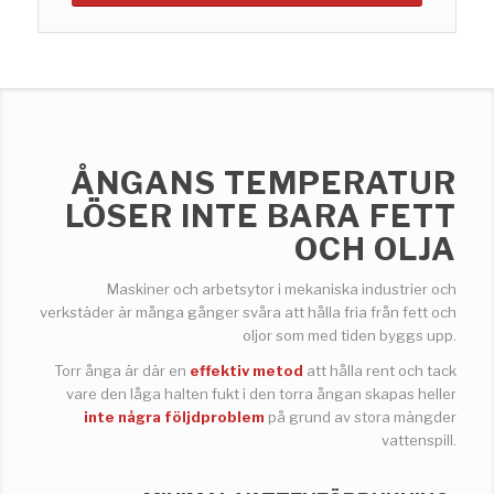
ÅNGANS TEMPERATUR
LÖSER INTE BARA FETT
OCH OLJA
Maskiner och arbetsytor i mekaniska industrier och
verkstäder är många gånger svåra att hålla fria från fett och
oljor som med tiden byggs upp.
Torr ånga är där en
effektiv metod
att hålla rent och tack
vare den låga halten fukt i den torra ångan skapas heller
inte några följdproblem
på grund av stora mängder
vattenspill.