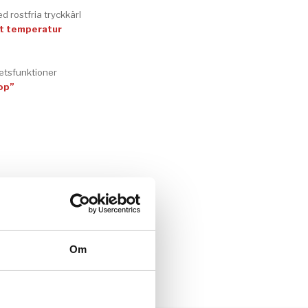
d rostfria tryckkärl
t temperatur
etsfunktioner
op”
Om