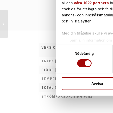
Vi och
våra 1022 partners
be
cookies för att lagra och få t
annons- och innehållsmätning
och i vilka syften.
ECOcube ST
Med din tillåtelse skulle vi äve
Samla in information om 
Identifiera din enhet gen
Samtyckesval
VERSIONER
Ta reda på mer om hur dina pe
Nödvändig
eller dra tillbaka ditt samtyc
TRYCK | BAR
FLÖDE | LITER/MIN
Vi använder enhetsidentifierar
sociala medier och analysera 
TEMPERATUR | °C
till de sociala medier och a
Avvisa
TOTAL EFFEKT | KW - A
med annan information som du 
STRÖMFÖRSÖRJNING V/HZ