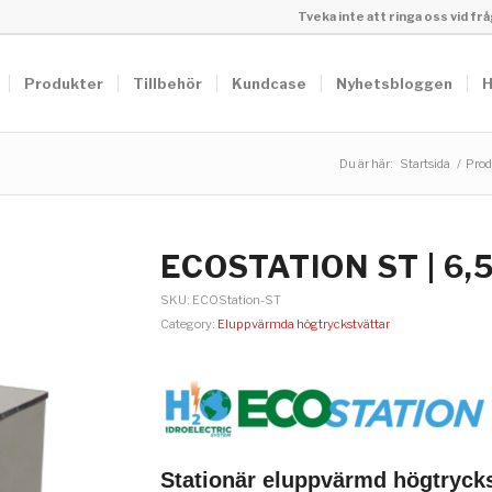
Tveka inte att ringa oss vid f
Produkter
Tillbehör
Kundcase
Nyhetsbloggen
H
Du är här:
Startsida
/
Prod
ECOSTATION ST | 6,
SKU:
ECOStation-ST
Category:
Eluppvärmda högtryckstvättar
Stationär eluppvärmd högtrycks