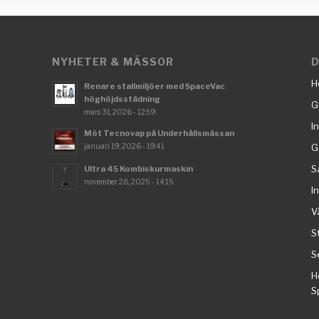
NYHETER & MÄSSOR
D
H
Renare stallmiljöer med SpaceVac
höghöjdsstädning
G
mars 31, 2026 - 12:59
I
Möt Tecnovap på Underhållsmässan
januari 19, 2026 - 19:41
G
S
Ultra 45 Kombiskurmaskin
november 28, 2025 - 14:15
I
V
S
S
H
S