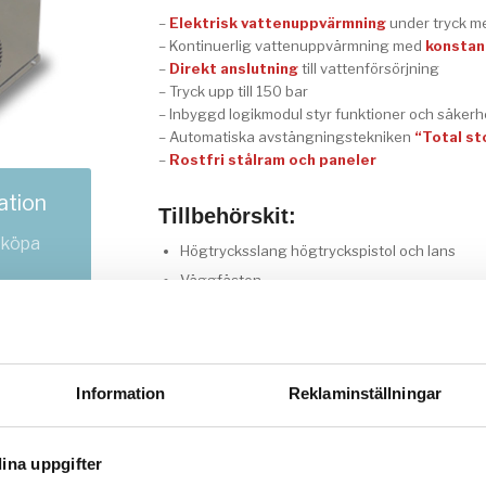
–
Elektrisk vattenuppvärmning
under tryck me
– Kontinuerlig vattenuppvärmning med
konstan
–
Direkt anslutning
till vattenförsörjning
– Tryck upp till 150 bar
– Inbyggd logikmodul styr funktioner och säkerh
– Automatiska avstängningstekniken
“Total st
–
Rostfri stålram och paneler
ation
Tillbehörskit:
 köpa
Högtrycksslang högtryckspistol och lans
Väggfästen
Tillval för “behandlat” vatten
:
Chem-cersion med förstärkt tryckkärl
Information
Reklaminställningar
Interna komponenter i rostfritt stål
ina uppgifter