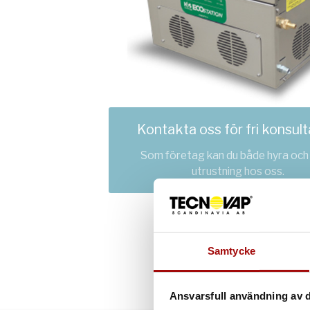
Kontakta oss för fri konsult
Som företag kan du både hyra och
utrustning hos oss.
Samtycke
Ansvarsfull användning av d