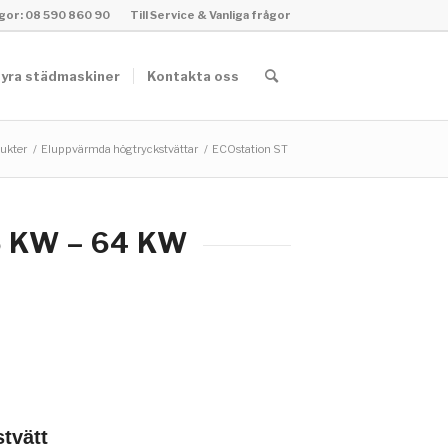
rågor: 08 590 860 90
Till Service & Vanliga frågor
yra städmaskiner
Kontakta oss
ukter
/
Eluppvärmda högtryckstvättar
/
ECOstation ST
5 KW – 64 KW
tvätt