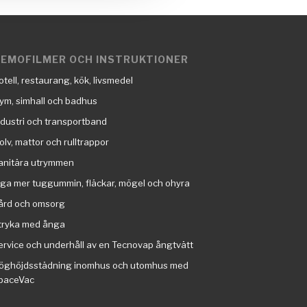
EMOFILMER OCH INSTRUKTIONER
otell, restaurang, kök, livsmedel
ym, simhall och badhus
ndustri och transportband
olv, mattor och rulltrappor
anitära utrymmen
nga mer tuggummin, fläckar, mögel och ohyra
ård och omsorg
tryka med ånga
ervice och underhåll av en Tecnovap ångtvätt
öghöjdsstädning inomhus och utomhus med
paceVac