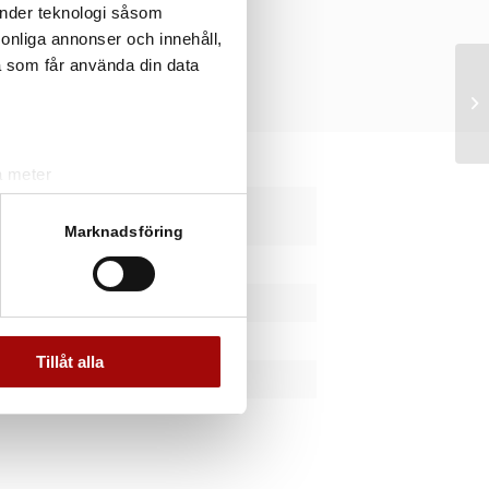
änder teknologi såsom
rsonliga annonser och innehåll,
a som får använda din data
a meter
k)
ST
ljsektionen
. Du kan ändra
Marknadsföring
andahålla funktioner för
n information från din enhet
 tur kombinera informationen
Tillåt alla
deras tjänster.