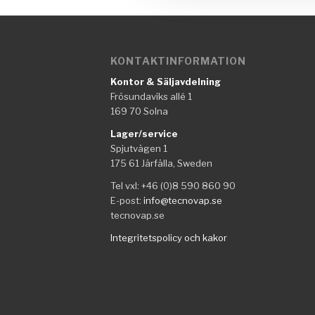
KONTAKTINFORMATION
Kontor & Säljavdelning
Frösundaviks allé 1
169 70 Solna
Lager/service
Spjutvägen 1
175 61 Järfälla, Sweden
Tel vxl: +46 (0)8 590 860 90
E-post:
info@tecnovap.se
tecnovap.se
Integritetspolicy och kakor