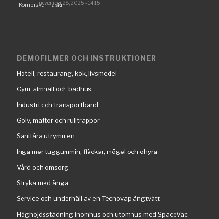
november 28, 2025 - 14:15
DEMOFILMER OCH INSTRUKTIONER
Hotell, restaurang, kök, livsmedel
Gym, simhall och badhus
Industri och transportband
Golv, mattor och rulltrappor
Sanitära utrymmen
Inga mer tuggummin, fläckar, mögel och ohyra
Vård och omsorg
Stryka med ånga
Service och underhåll av en Tecnovap ångtvätt
Höghöjdsstädning inomhus och utomhus med SpaceVac