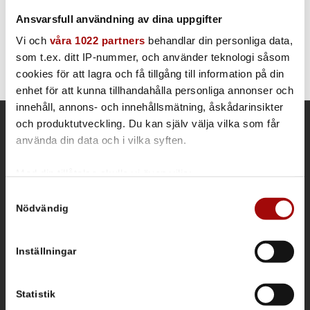
Läs mer
Ansvarsfull användning av dina uppgifter
Vi och
våra 1022 partners
behandlar din personliga data,
som t.ex. ditt IP-nummer, och använder teknologi såsom
cookies för att lagra och få tillgång till information på din
enhet för att kunna tillhandahålla personliga annonser och
innehåll, annons- och innehållsmätning, åskådarinsikter
och produktutveckling. Du kan själv välja vilka som får
använda din data och i vilka syften.
KONTAKTINFORMATION
Kontor & Säljavdelning
Med din tillåtelse skulle vi även vilja:
Frösundaviks allé 1
Samla in information om din geografiska plats som
Samtyckesval
169 70 Solna
Nödvändig
kan ha en noggrannhet på upp till flera meter
Lager/service
Identifiera din enhet genom att aktivt skanna den för
Spjutvägen 1
specifika kännetecken (fingeravtryck)
175 61 Järfälla, Sweden
Inställningar
Ta reda på mer om hur dina personliga uppgifter
Tel vxl: +46 (0)8 590 860 90
behandlas och ställ in dina preferenser i
detaljsektionen
.
E-post:
info@tecnovap.se
Du kan ändra eller dra tillbaka ditt samtycke när som
Statistik
tecnovap.se