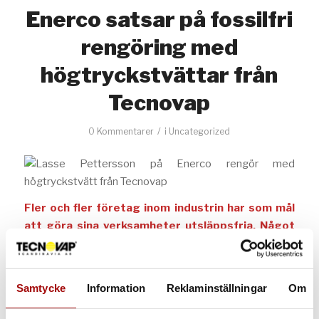
Enerco satsar på fossilfri
rengöring med
högtryckstvättar från
Tecnovap
/
0 Kommentarer
i
Uncategorized
Fler och fler företag inom industrin har som mål
att göra sina verksamheter utsläppsfria. Något
som Enerco Group AB möter upp genom att
erbjuda sina industrikunder rengöring och tvätt
med Idroeletrikas eldrivna högtryckstvättar från
Samtycke
Information
Reklaminställningar
Om
generalagenten Tecnovap
.