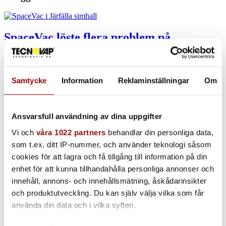
SpaceVac löste flera problem på
Järfällabadet
i
SpaceVac
Samtycke
Information
Reklaminställningar
Om
Vi har träffat Jan Bergendahl, projektledare på Tagehus som äger
och förvaltar Järfällabadet, samt Tyresö Aquarena vilka Medley
driver.
Ansvarsfull användning av dina uppgifter
Han är också den som tog initiativet att införskaffa en SpaceVac till
Vi och
våra 1022 partners
behandlar din personliga data,
Järfällabadet. Och vi frågade honom vad det var som avgjorde att
man bestämde sig för att investera i ett
höghöjdssystem från
som t.ex. ditt IP-nummer, och använder teknologi såsom
Tecnovap
.
cookies för att lagra och få tillgång till information på din
enhet för att kunna tillhandahålla personliga annonser och
Läs mer
innehåll, annons- och innehållsmätning, åskådarinsikter
https://tecnovap.se/wp-
och produktutveckling. Du kan själv välja vilka som får
content/uploads/2019/05/jarfalla_simhall_spacevac.jpg
700
700
Henrik Susenbeth
https://tecnovap.se/wp-
använda din data och i vilka syften.
content/uploads/2017/10/tecnovap_black_300x138-300x138.png
Henrik Susenbeth
2019-06-03 12:00:31
2019-10-13