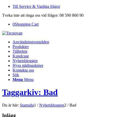
Till Service & Vanliga frågor
Tveka inte att ringa oss vid frågor: 08 590 860 90
0
Shopping Cart
Användningsområden
Produkter
Tillbehör
Kundcase
Nyhetsbloggen
Hyra städmaskiner
Kontakta oss
Sök
Menu
Menu
Taggarkiv: Bad
Du är här:
Startsida
1
/
Nyhetsbloggen
2
/
Bad
Inlägg