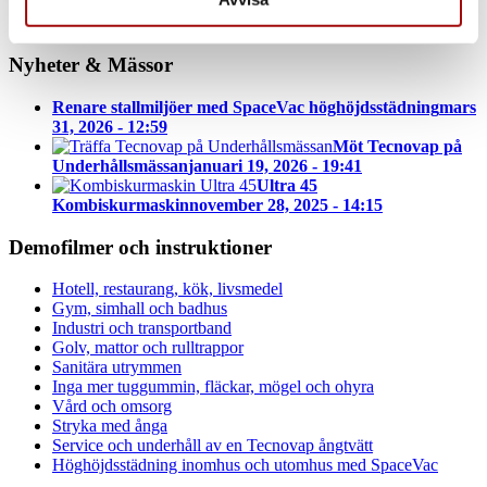
Nyheter & Mässor
Renare stallmiljöer med SpaceVac höghöjdsstädning
mars
31, 2026 - 12:59
Möt Tecnovap på
Underhållsmässan
januari 19, 2026 - 19:41
Ultra 45
Kombiskurmaskin
november 28, 2025 - 14:15
Demofilmer och instruktioner
Hotell, restaurang, kök, livsmedel
Gym, simhall och badhus
Industri och transportband
Golv, mattor och rulltrappor
Sanitära utrymmen
Inga mer tuggummin, fläckar, mögel och ohyra
Vård och omsorg
Stryka med ånga
Service och underhåll av en Tecnovap ångtvätt
Höghöjdsstädning inomhus och utomhus med SpaceVac