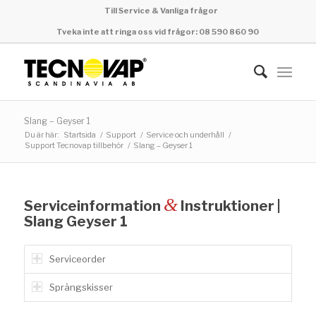
Till Service & Vanliga frågor
Tveka inte att ringa oss vid frågor: 08 590 860 90
Slang – Geyser 1
Du är här:
Startsida
/
Support
/
Service och underhåll
/
Support Tecnovap tillbehör
/
Slang – Geyser 1
&
Serviceinformation
Instruktioner |
Slang Geyser 1
Serviceorder
Sprängskisser