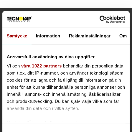
KONTAKTINFORMATION
Samtycke
Information
Reklaminställningar
Om
Kontor & Säljavdelning
Frösundaviks allé 1
169 70 Solna
Ansvarsfull användning av dina uppgifter
Lager/service
Spjutvägen 1
Vi och
våra 1022 partners
behandlar din personliga data,
175 61 Järfälla, Sweden
som t.ex. ditt IP-nummer, och använder teknologi såsom
Tel vxl: +46 (0)8 590 860 90
cookies för att lagra och få tillgång till information på din
E-post:
info@tecnovap.se
enhet för att kunna tillhandahålla personliga annonser och
tecnovap.se
innehåll, annons- och innehållsmätning, åskådarinsikter
och produktutveckling. Du kan själv välja vilka som får
Integritetspolicy och kakor
använda din data och i vilka syften.
Med din tillåtelse skulle vi även vilja:
Samla in information om din geografiska plats som
Samtyckesval