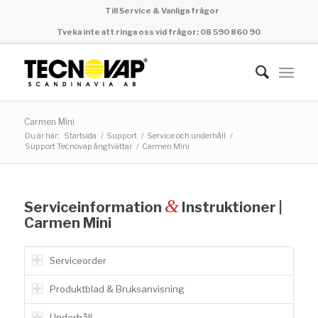
Till Service & Vanliga frågor
Tveka inte att ringa oss vid frågor: 08 590 860 90
Carmen Mini
Du är här:
Startsida
/
Support
/
Service och underhåll
/
Support Tecnovap ångtvättar
/
Carmen Mini
&
Serviceinformation
Instruktioner |
Carmen Mini
Serviceorder
Produktblad & Bruksanvisning
Underhåll