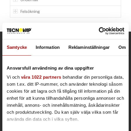
Felsökning
Samtycke
Information
Reklaminställningar
Om
KONTAKTINFORMATION
Kontor & Säljavdelning
Frösundaviks allé 1
Ansvarsfull användning av dina uppgifter
169 70 Solna
Vi och
våra 1022 partners
behandlar din personliga data,
Lager/service
som t.ex. ditt IP-nummer, och använder teknologi såsom
Spjutvägen 1
cookies för att lagra och få tillgång till information på din
175 61 Järfälla, Sweden
enhet för att kunna tillhandahålla personliga annonser och
Tel vxl: +46 (0)8 590 860 90
innehåll, annons- och innehållsmätning, åskådarinsikter
E-post:
info@tecnovap.se
och produktutveckling. Du kan själv välja vilka som får
tecnovap.se
använda din data och i vilka syften.
Integritetspolicy och kakor