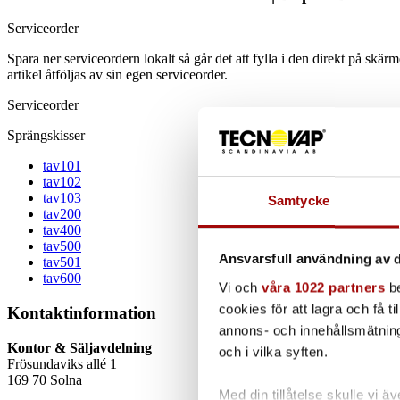
Serviceorder
Spara ner serviceordern lokalt så går det att fylla i den direkt på skä
artikel åtföljas av sin egen serviceorder.
Serviceorder
Sprängskisser
tav101
tav102
tav103
Samtycke
tav200
tav400
tav500
Ansvarsfull användning av d
tav501
tav600
Vi och
våra 1022 partners
be
cookies för att lagra och få t
Kontaktinformation
annons- och innehållsmätning
Kontor & Säljavdelning
och i vilka syften.
Frösundaviks allé 1
169 70 Solna
Med din tillåtelse skulle vi äve