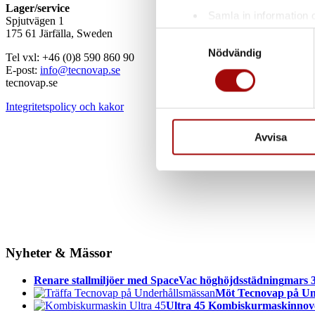
Lager/service
Samla in information 
Spjutvägen 1
Identifiera din enhet 
175 61 Järfälla, Sweden
Samtyckesval
Ta reda på mer om hur dina pe
Nödvändig
Tel vxl: +46 (0)8 590 860 90
eller dra tillbaka ditt samtyc
E-post:
info@tecnovap.se
tecnovap.se
Vi använder enhetsidentifierar
Integritetspolicy och kakor
sociala medier och analysera 
till de sociala medier och a
Avvisa
med annan information som du 
Nyheter & Mässor
Renare stallmiljöer med SpaceVac höghöjdsstädning
mars 3
Möt Tecnovap på Un
Ultra 45 Kombiskurmaskin
nov