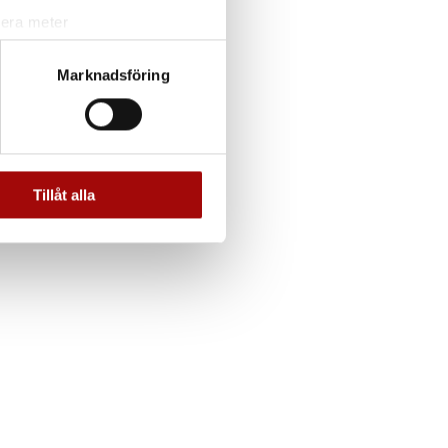
lera meter
ryck)
ljsektionen
. Du kan ändra
Marknadsföring
andahålla funktioner för
n information från din enhet
 tur kombinera informationen
Tillåt alla
deras tjänster.