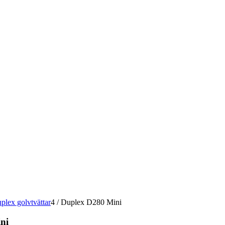
plex golvtvättar
4
/
Duplex D280 Mini
ni