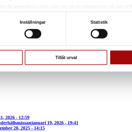
om din geografiska plats som kan ha en noggrannhet på upp till f
genom att aktivt skanna den för specifika kännetecken (fingeravt
rsonliga uppgifter behandlas och ställ in dina preferenser i
deta
Inställningar
Statistik
ke när som helst från cookie-förklaringen.
e för att anpassa innehållet och annonserna till användarna, tillh
vår trafik. Vi vidarebefordrar även sådana identifierare och anna
nnons- och analysföretag som vi samarbetar med. Dessa kan i sin
Tillåt urval
har tillhandahållit eller som de har samlat in när du har använt 
1, 2026 - 12:59
derhållsmässan
januari 19, 2026 - 19:41
ember 28, 2025 - 14:15