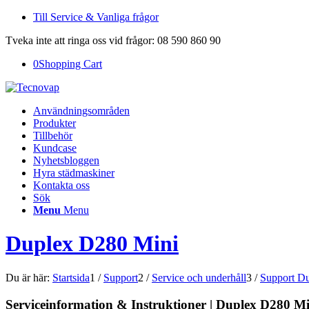
Till Service & Vanliga frågor
Tveka inte att ringa oss vid frågor: 08 590 860 90
0
Shopping Cart
Användningsområden
Produkter
Tillbehör
Kundcase
Nyhetsbloggen
Hyra städmaskiner
Kontakta oss
Sök
Menu
Menu
Duplex D280 Mini
Du är här:
Startsida
1
/
Support
2
/
Service och underhåll
3
/
Support Du
Serviceinformation
&
Instruktioner | Duplex D280 Mi