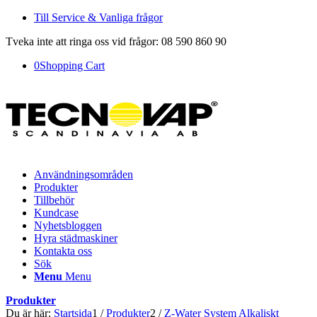
Till Service & Vanliga frågor
Tveka inte att ringa oss vid frågor: 08 590 860 90
0
Shopping Cart
Användningsområden
Produkter
Tillbehör
Kundcase
Nyhetsbloggen
Hyra städmaskiner
Kontakta oss
Sök
Menu
Menu
Produkter
Du är här:
Startsida
1
/
Produkter
2
/
Z-Water System Alkaliskt