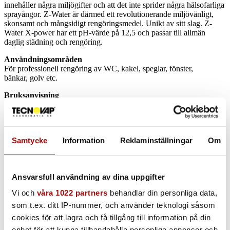
innehåller några miljögifter och att det inte sprider några hälsofarliga
sprayångor. Z-Water är därmed ett revolutionerande miljövänligt,
skonsamt och mångsidigt rengöringsmedel. Unikt av sitt slag. Z-
Water X-power har ett pH-värde på 12,5 och passar till allmän
daglig städning och rengöring.
Användningsområden
För professionell rengöring av WC, kakel, speglar, fönster,
bänkar, golv etc.
Bruksanvisning
Sprayas outspädd direkt på ytan eller i en ren mopp/duk. Torka av.
På hårt smutsade ytor: låt verka en stund innan avtorkning.
Dosering
Samtycke
Information
Reklaminställningar
Om
Används koncentrerad. Vid användning för golvrengöring: 0,5 liter
per 10 liter vatten (5 %).
Innehåll
Vatten >99,83 %, Kaliumhydroxid 0,17 %. pH-värde: 12,5.
Ansvarsfull användning av dina uppgifter
Säkerhetsdatablad finns att rekvirera.
Vi och
våra 1022 partners
behandlar din personliga data,
Hållbarhet och förvaring
som t.ex. ditt IP-nummer, och använder teknologi såsom
I väl försluten förpackning håller sig produkten i upp till två år.
cookies för att lagra och få tillgång till information på din
Förvaras frostfritt.
enhet för att kunna tillhandahålla personliga annonser och