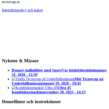
tecnovap.se
Integritetspolicy och kakor
Nyheter & Mässor
Renare stallmiljöer med SpaceVac höghöjdsstädning
mars
31, 2026 - 12:59
Möt Tecnovap på
Underhållsmässan
januari 19, 2026 - 19:41
Ultra 45
Kombiskurmaskin
november 28, 2025 - 14:15
Demofilmer och instruktioner