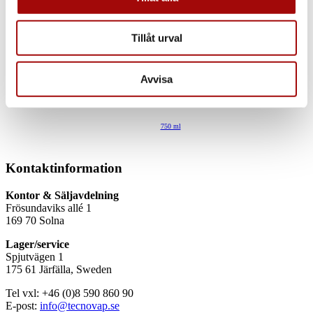
information från din enhet till de sociala medier och
annons- och analysföretag som vi samarbetar med.
Tillåt urval
Dessa kan i sin tur kombinera informationen med annan
information som du har tillhandahållit eller som de har
Z-Water X-power, 750 ml med
samlat in när du har använt deras tjänster.
Avvisa
spraymunstycke
750 ml
Kontaktinformation
Kontor & Säljavdelning
Frösundaviks allé 1
169 70 Solna
Lager/service
Spjutvägen 1
175 61 Järfälla, Sweden
Tel vxl: +46 (0)8 590 860 90
E-post:
info@tecnovap.se