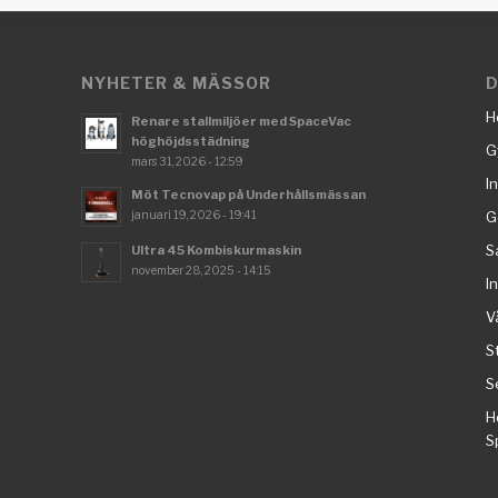
NYHETER & MÄSSOR
D
H
Renare stallmiljöer med SpaceVac
höghöjdsstädning
G
mars 31, 2026 - 12:59
I
Möt Tecnovap på Underhållsmässan
januari 19, 2026 - 19:41
G
S
Ultra 45 Kombiskurmaskin
november 28, 2025 - 14:15
I
V
S
S
H
S