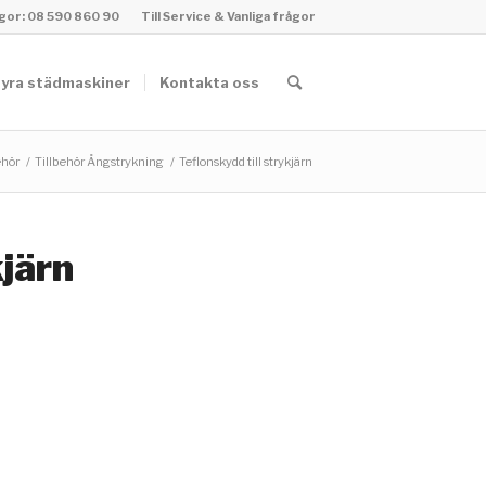
rågor: 08 590 860 90
Till Service & Vanliga frågor
yra städmaskiner
Kontakta oss
ehör
/
Tillbehör Ångstrykning
/
Teflonskydd till strykjärn
kjärn