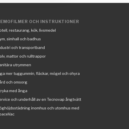
EMOFILMER OCH INSTRUKTIONER
otell, restaurang, kök, livsmedel
ym, simhall och badhus
ndustri och transportband
olv, mattor och rulltrappor
anitära utrymmen
nga mer tuggummin, fläckar, mögel och ohyra
ård och omsorg
tryka med ånga
ervice och underhåll av en Tecnovap ångtvätt
öghöjdsstädning inomhus och utomhus med
paceVac