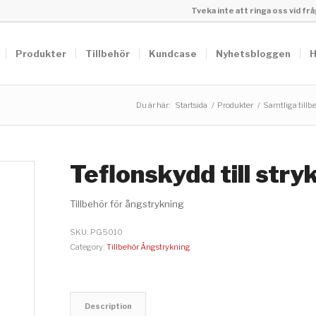
Tveka inte att ringa oss vid f
Produkter
Tillbehör
Kundcase
Nyhetsbloggen
H
Du är här:
Startsida
/
Produkter
/
Samtliga tillb
Teflonskydd till stry
Tillbehör för ångstrykning
SKU:
PG5010
Category:
Tillbehör Ångstrykning
Description