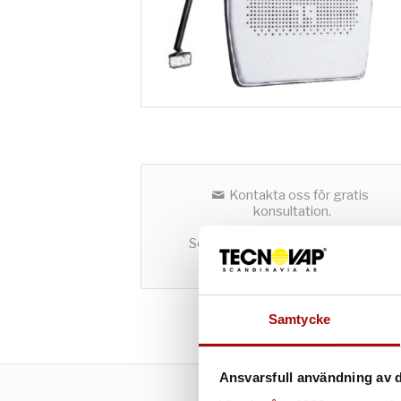
Kontakta oss för gratis
konsultation.
Som företag kan du både hyra och
köpa utrustning hos oss.
Samtycke
Ansvarsfull användning av d