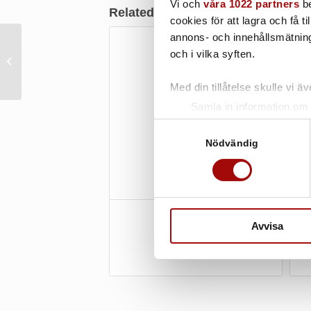
Vi och
våra 1022 partners
be
Related products
cookies för att lagra och få t
annons- och innehållsmätning
och i vilka syften.
Professionellt
strykjärn TULIPANO
Med din tillåtelse skulle vi äve
Samla in information om 
Identifiera din enhet gen
Samtyckesval
Ta reda på mer om hur dina pe
Nödvändig
eller dra tillbaka ditt samtyc
Vi använder enhetsidentifierar
sociala medier och analysera 
Påfyllningsflaska
till de sociala medier och a
Avvisa
med annan information som du 
Tillbehör