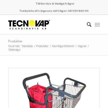
Till Service & Vanliga frågor
Tveka inte att ringa oss vid frågor: 08 590 860 90
Produkter
Du är här:
Startsida
/
Produkter
/
Samtliga tillbehör
/
Vagnar
/
Städvagn