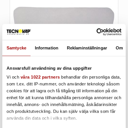
Samtycke
Information
Reklaminställningar
Om
Ansvarsfull användning av dina uppgifter
Vi och
våra 1022 partners
behandlar din personliga data,
Skurnylon utan slipeffekt, 10-pack, 400 mm
som t.ex. ditt IP-nummer, och använder teknologi såsom
cookies för att lagra och få tillgång till information på din
400 mm | 10-pack
enhet för att kunna tillhandahålla personliga annonser och
innehåll, annons- och innehållsmätning, åskådarinsikter
och produktutveckling. Du kan själv välja vilka som får
använda din data och i vilka syften.