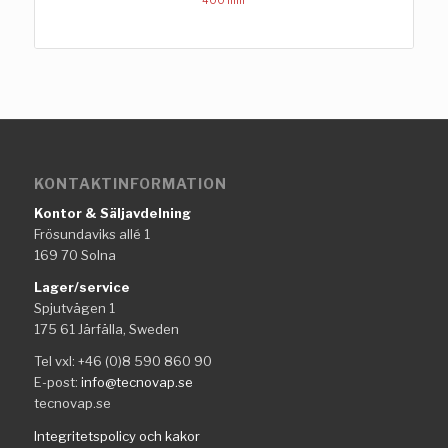
400 mm
KONTAKTINFORMATION
Kontor & Säljavdelning
Frösundaviks allé 1
169 70 Solna
Lager/service
Spjutvägen 1
175 61 Järfälla, Sweden
Tel vxl: +46 (0)8 590 860 90
E-post:
info@tecnovap.se
tecnovap.se
Integritetspolicy och kakor