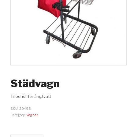
Städvagn
Tillbehör för ångtvätt
SKU:
20496
Category:
Vagnar