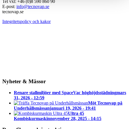
Tel vxl: +46 (0)8 590 860 90
E-post:
info@tecnovap.se
tecnovap.se
Integritetspolicy och kakor
Nyheter & Mässor
Renare stallmiljöer med SpaceVac höghöjdsstädning
mars
31, 2026 - 12:59
Möt Tecnovap på
Underhållsmässan
januari 19, 2026 - 19:41
Ultra 45
Kombiskurmaskin
november 28, 2025 - 14:15