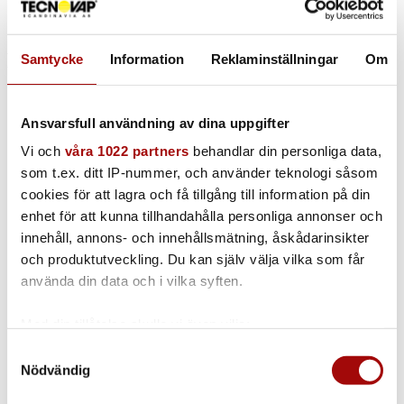
Related products
Samtycke
Information
Reklaminställningar
Om
Ansvarsfull användning av dina uppgifter
Regenererande saltfilter
Vi och
våra 1022 partners
behandlar din personliga data,
som t.ex. ditt IP-nummer, och använder teknologi såsom
FL00008
cookies för att lagra och få tillgång till information på din
enhet för att kunna tillhandahålla personliga annonser och
innehåll, annons- och innehållsmätning, åskådarinsikter
och produktutveckling. Du kan själv välja vilka som får
Komplett system för filter med
använda din data och i vilka syften.
filtermedia
Med din tillåtelse skulle vi även vilja:
FL00009
Samla in information om din geografiska plats
Samtyckesval
Nödvändig
som kan ha en noggrannhet på upp till flera meter
Identifiera din enhet genom att aktivt skanna den
Filtermassa, 6 l