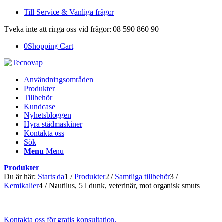
Till Service & Vanliga frågor
Tveka inte att ringa oss vid frågor: 08 590 860 90
0
Shopping Cart
Användningsområden
Produkter
Tillbehör
Kundcase
Nyhetsbloggen
Hyra städmaskiner
Kontakta oss
Sök
Menu
Menu
Produkter
Du är här:
Startsida
1
/
Produkter
2
/
Samtliga tillbehör
3
/
Kemikalier
4
/
Nautilus, 5 l dunk, veterinär, mot organisk smuts
Kontakta oss för gratis konsultation.