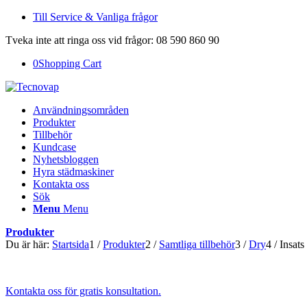
Till Service & Vanliga frågor
Tveka inte att ringa oss vid frågor: 08 590 860 90
0
Shopping Cart
Användningsområden
Produkter
Tillbehör
Kundcase
Nyhetsbloggen
Hyra städmaskiner
Kontakta oss
Sök
Menu
Menu
Produkter
Du är här:
Startsida
1
/
Produkter
2
/
Samtliga tillbehör
3
/
Dry
4
/
Insats
Kontakta oss för gratis konsultation.