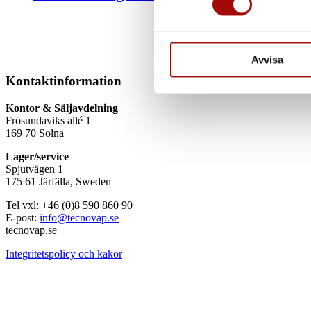
Vi använder enhetsidentifierar
sociala medier och analysera 
till de sociala medier och a
Avvisa
med annan information som du 
Kontaktinformation
Kontor & Säljavdelning
Frösundaviks allé 1
169 70 Solna
Lager/service
Spjutvägen 1
175 61 Järfälla, Sweden
Tel vxl: +46 (0)8 590 860 90
E-post:
info@tecnovap.se
tecnovap.se
Integritetspolicy och kakor