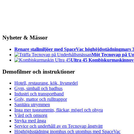
Nyheter & Mässor
Renare stallmiljöer med SpaceVac höghöjdsstädning
mars 3
Möt Tecnovap på Un
Ultra 45 Kombiskurmaskin
nov
Demofilmer och instruktioner
Hotell, restaurang, kök, livsmedel
Gym, simhall och badhus
Industri och transportband
Golv, mattor och rulltrappor
Sanitära utrymmen
Inga mer tuggummin, fläckar, mögel och ohyra
Vård och omsorg
Stryka med ånga
Service och underhåll av en Tecnovap ångtvätt
Höghöjdsstädning inomhus och utomhus med SpaceVac