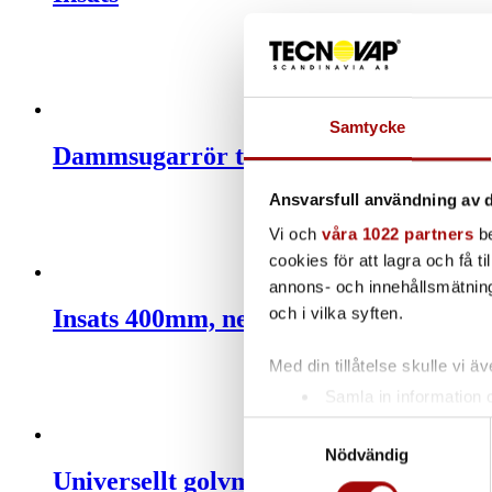
Samtycke
Dammsugarrör teleskop
Ansvarsfull användning av d
Vi och
våra 1022 partners
be
cookies för att lagra och få t
annons- och innehållsmätning
och i vilka syften.
Insats 400mm, neoprene/neoprene
Med din tillåtelse skulle vi äve
Samla in information 
Identifiera din enhet 
Samtyckesval
Ta reda på mer om hur dina pe
Nödvändig
Universellt golvmunstycke
eller dra tillbaka ditt samtyc