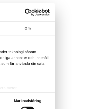
Om
änder teknologi såsom
rsonliga annonser och innehåll,
a som får använda din data
lera meter
ryck)
ljsektionen
. Du kan ändra
Marknadsföring