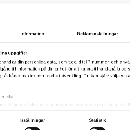
375mm | neoprene/borste (nylon)
Information
Reklaminställningar
ina uppgifter
PG5610
handlar din personliga data, som t.ex. ditt IP-nummer, och anv
illgång till information på din enhet för att kunna tillhandahålla pe
, åskådarinsikter och produktutveckling. Du kan själv välja vilk
400 mm
n vilja:
om din geografiska plats som kan ha en noggrannhet på upp till f
genom att aktivt skanna den för specifika kännetecken (fingeravt
rsonliga uppgifter behandlas och ställ in dina preferenser i
deta
Inställningar
Statistik
ke när som helst från cookie-förklaringen.