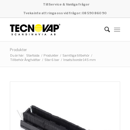
Till Service & Vanliga frågor
Tveka inte att ringa oss vid frågor: 08 590 860 90
Produkter
Du är här:
Startsida
/
Produkter
/
Samtliga tillbehör
/
Tillbehör Ångtvättar
/
Star 6 bar
/
Insats/borste 145 mm