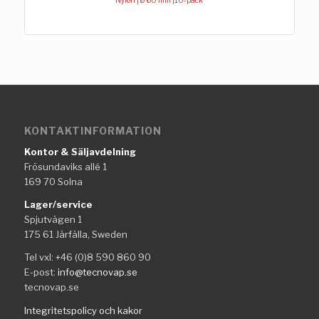
Nylon | Ø 60 mm |10-pack
KONTAKTINFORMATION
Kontor & Säljavdelning
Frösundaviks allé 1
169 70 Solna
Lager/service
Spjutvägen 1
175 61 Järfälla, Sweden
Tel vxl: +46 (0)8 590 860 90
E-post:
info@tecnovap.se
tecnovap.se
Integritetspolicy och kakor